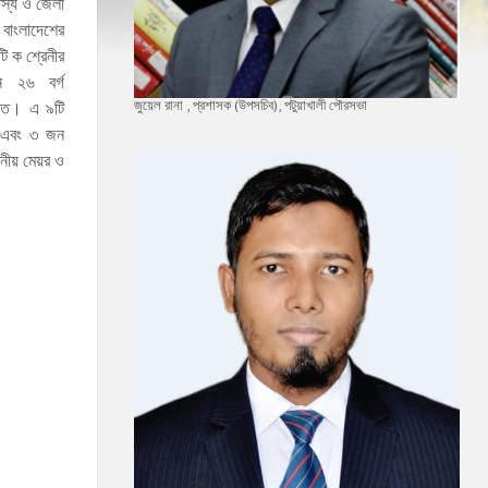
দস্য ও জেলা
 বাংলাদেশের
ি ক শ্রেনীর
ন ২৬ বর্গ
জুয়েল রানা , প্রশাসক (উপসচিব), পটুয়াখালী পৌরসভা
ঠিত। এ ৯টি
লর এবং ৩ জন
নীয় মেয়র ও