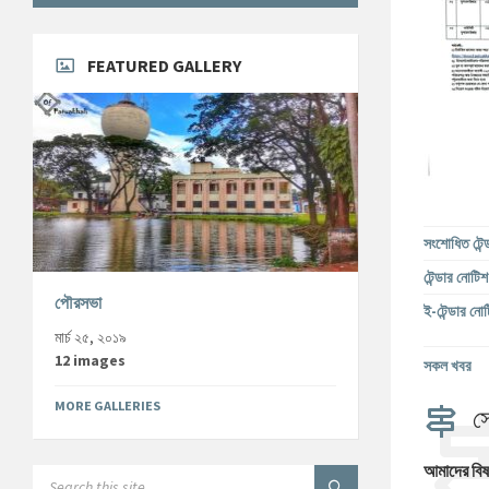
FEATURED GALLERY
সংশোধিত টেন্
টেন্ডার নোটিশ
পৌরসভা
ই-টেন্ডার নো
মার্চ ২৫, ২০১৯
12 images
সকল খবর
MORE GALLERIES
স
আমাদের বি