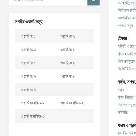
কর্মকর্তাবৃন্দে
সিটিজেন চার্ট
সাংগঠনিক কা
নগরীর ওয়ার্ড-সমূহ
দফতর সমূহ
ওয়ার্ড নং ১
ওয়ার্ড নং ২
টেন্ডার
ইজিপি ওয়েব 
ওয়ার্ড নং ৩
ওয়ার্ড নং ৪
টেন্ডার নোটিশ
পিই ম্যানুয়াল
ওয়ার্ড নং ৫
ওয়ার্ড নং ৬
সিপিটিইউ ওয়
ওয়ার্ড নং ৭
ওয়ার্ড নং ৮
বর্জ্য, মশক
ওয়ার্ড নং ৯
বর্জ্য
মশক নিয়ন্ত্রণ
ওয়ার্ড সংরক্ষিত-১
ওয়ার্ড সংরক্ষিত-২
নিরাপদ সড়ক
মনিটরিং
ওয়ার্ড সংরক্ষিত-৩
ফরম ও প্রক
জন্ম নিবন্ধন 