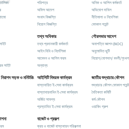
র তালিকা
পরিপত্র
অনিক ও আপিল কর্মকর্তা
ার
অফিস আদেশ
অভিযোগ দাখিল
ঠামো
সংবাদ বিজ্ঞপ্তি
নীতিমালা ও নিদেশিকা
নিয়োগ বিজ্ঞপ্তি
ফোকাল পয়েন্ট
তথ্য অধিকার
পৌরসভার আদেশ
সাইট
তথ্য প্রদানকারী কর্মকর্তা
অনাপত্তি জ্ঞাপন (NOC)
আইন বিধি ও নির্দেশিকা
অনুমোদিত ছুটি
আবেদন ও আপিল ফরম
নিয়োগ/যোগদান/ বদলী/শৃংখল
েব সাইট
অন্যান্য
, নিরাপদ সড়ক ও মনিটরিং
আইসিটি বিষয়ক কার্যক্রম
জাতীয় শুদ্ধাচার কৌশল
বাস্তবায়িত ই-সেবা কার্যক্রম
শুদ্ধাচার কৌশল ফোকাল পয়েন্
বাস্তাবায়নাধিন ই-সেবা কার্যক্রম
নৈতিকতা কমিটি
অর্জিত সাফল্য
কর্ম কৌশল
প্রস্তাবিত ই-সেবা কার্যক্রম
ওয়াকিং গ্রুপ
াশনা
বাজেট ও প্রকল্প
ফরম
ক্রয় ও বাজেট বাস্তবায়ন পরিকল্পনা