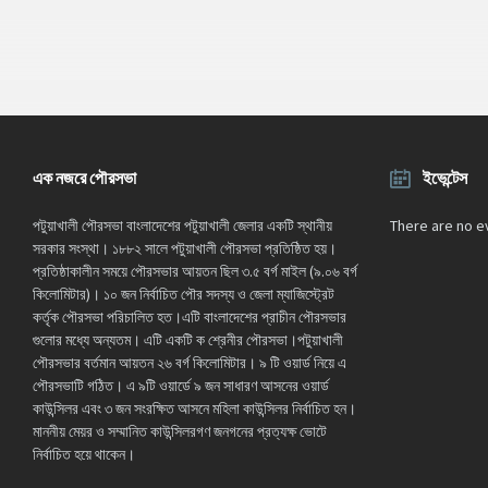
এক নজরে পৌরসভা
ইভেন্টেস
পটুয়াখালী পৌরসভা বাংলাদেশের পটুয়াখালী জেলার একটি স্থানীয়
There are no e
সরকার সংস্থা। ১৮৮২ সালে পটুয়াখালী পৌরসভা প্রতিষ্ঠিত হয়।
প্রতিষ্ঠাকালীন সময়ে পৌরসভার আয়তন ছিল ৩.৫ বর্গ মাইল (৯.০৬ বর্গ
কিলোমিটার)। ১০ জন নির্বাচিত পৌর সদস্য ও জেলা ম্যাজিস্ট্রেট
কর্তৃক পৌরসভা পরিচালিত হত।এটি বাংলাদেশের প্রাচীন পৌরসভার
গুলোর মধ্যে অন্যতম। এটি একটি ক শ্রেনীর পৌরসভা।পটুয়াখালী
পৌরসভার বর্তমান আয়তন ২৬ বর্গ কিলোমিটার। ৯ টি ওয়ার্ড নিয়ে এ
পৌরসভাটি গঠিত। এ ৯টি ওয়ার্ডে ৯ জন সাধারণ আসনের ওয়ার্ড
কাউন্সিলর এবং ৩ জন সংরক্ষিত আসনে মহিলা কাউন্সিলর নির্বাচিত হন।
মাননীয় মেয়র ও সম্মানিত কাউন্সিলরগণ জনগনের প্রত্যক্ষ ভোটে
নির্বাচিত হয়ে থাকেন।