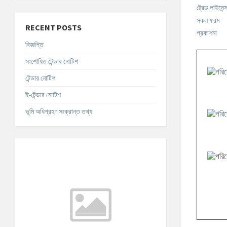
ট্রেড লাইসেন্
সকল ফরম
RECENT POSTS
প্রকাশনা
বিজ্ঞপ্তি
সংশোধিত টেন্ডার নোটিশ
টেন্ডার নোটিশ
ই-টেন্ডার নোটিশ
ভূমি অধিগ্রহণ সংক্রান্ত তথ্য
আবহাওয়ার তথ্য
°C
Today
আগস্ট ৭, ২০২৬
m/s
°C
শনিবার
আগস্ট ৮, ২০২৬
m/s
°C
রবিবার