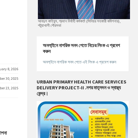
আবদুল কাইয়ূম, প্রধান নির্বাহী কর্মকর্তা (সিনিয়র সহকারী কমিশনার),
পটুয়াখালী পৌরসভা
অনলা্‌ইনে নাগরিক সনদ পেতে নিচের লিংক এ প্রবেশ
করুন
অনলা্‌ইনে নাগরিক সনদ পেতে এই লিংক এ প্রবেশ করুন
uary 8, 2026
er 30, 2025
URBAN PRIMARY HEALTH CARE SERVICES
DELIVERY PROJECT-II .নগর মাতৃসদন ও স্বাস্থ্য
er 23, 2025
কেন্দ্র।
াপনা