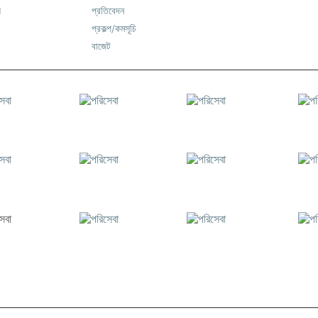
স
প্রতিবেদন
প্রকল্প/কমসূচি
বাজেট