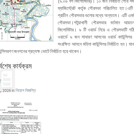
(৯.০৬ বর্গ কিলোমিটার)। ১০ জন নির্বাচিত পৌর স
ম্যাজিস্ট্রেট কর্তৃক পৌরসভা পরিচালিত হত।এটি
প্রাচীন পৌরসভার গুলোর মধ্যে অন্যতম। এটি একট
পৌরসভা।পটুয়াখালী পৌরসভার বর্তমান আয়ত
কিলোমিটার। ৯ টি ওয়ার্ড নিয়ে এ পৌরসভাটি গ
ওয়ার্ডে ৯ জন সাধারণ আসনের ওয়ার্ড কাউন্সি
সংরক্ষিত আসনে মহিলা কাউন্সিলর নির্বাচিত হন। মান
উন্সিলরগণ জনগনের প্রত্যক্ষ ভোটে নির্বাচিত হয়ে থাকেন।
্বশেষ কার্যক্রম
ি
2, 2026
in
নিয়োগ বিজ্ঞপ্তি