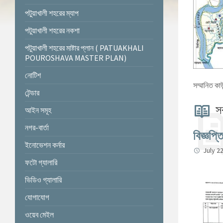
পটুয়াখালী শহরের ম্যাপ
পটুয়াখালী শহরের নকশা
পটুয়াখালী শহরের মাষ্টার প্লান ( PATUAKHALI
POUROSHAVA MASTER PLAN)
নোটিশ
সম্মানিত কা
টেন্ডার
সর
আইন সমূহ
নগর-বার্তা
বিজ্ঞপ্ত
ইনোভেশন কর্নার
July 2
ফটো গ্যালারি
ভিডিও গ্যালারি
যোগাযোগ
ওয়েব মেইল