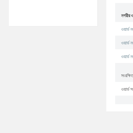
আগস্ট ৯, ২০২৬
m/s
°C
সোমবার
নগরীর ও
আগস্ট ১০, ২০২৬
m/s
ওয়ার্ড ন
ওয়ার্ড ন
ওয়ার্ড ন
সংরক্ষিত
ওয়ার্ড 