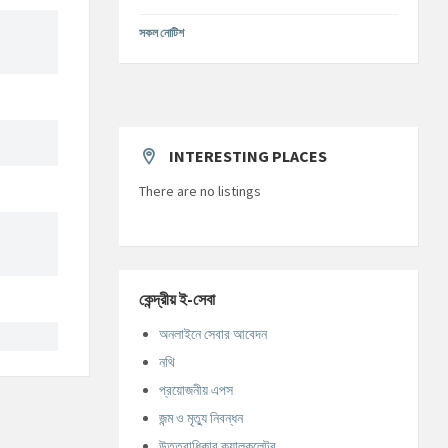
সকল নোটিশ
INTERESTING PLACES
There are no listings
কেন্দ্রীয় ই-সেবা
অনলাইনে সেবার আবেদন
নথি
প্রয়োজনীয় এপস
জন্ম ও মৃত্যু নিবন্ধন
উত্তরাধিকার ক্যালকুলেটর