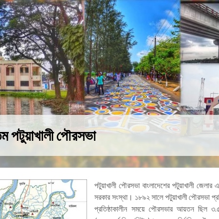
তম পটুয়াখালী পৌরসভা
পটুয়াখালী পৌরসভা বাংলাদেশের পটুয়াখালী জেলার এ
সরকার সংস্থা। ১৮৯২ সালে পটুয়াখালী পৌরসভা প্রত
প্রতিষ্ঠাকালীন সময়ে পৌরসভার আয়তন ছিল ৩.৫