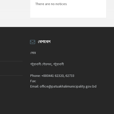
decrease
There are no notices
volume.
যোগাযোগ
মেয়র
পটুয়াখালী পৌরসভা, পটুয়াখালী
Phone:
+880441 62320, 62733
Fax:
Email:
office@patuakhalimunicipality.gov.bd