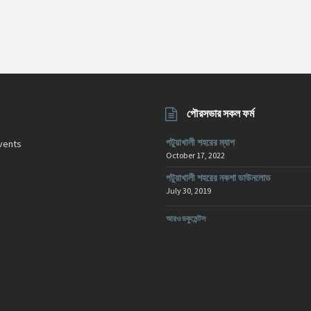
পৌরসভার সকল ফর্ম
পটুয়াখালী শহরের ম্যাপ
vents
October 17, 2022
পটুয়াখালী শহরের নকশা ডাউনলোড
July 30, 2019
আরও ডকুমেন্টস