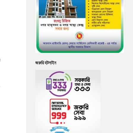
া
জরুরি হটলাইন
ট