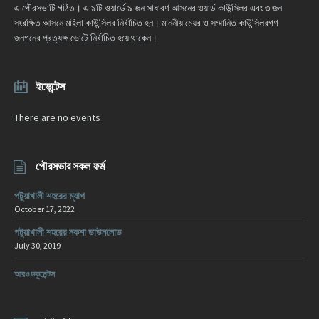
এ পৌরসভাটি গঠিত। এ ৯টি ওয়ার্ডে ৯ জন সাধারণ আসনের ওয়ার্ড কাউন্সিলর এবং ৩ জন
সংরক্ষিত আসনে মহিলা কাউন্সিলর নির্বাচিত হন। মাননীয় মেয়র ও সম্মানিত কাউন্সিলরগণ
জনগনের প্রত্যক্ষ ভোটে নির্বাচিত হয়ে থাকেন।
ইভেন্টেস
There are no events
পৌরসভার সকল ফর্ম
পটুয়াখালী শহরের ম্যাপ
October 17, 2022
পটুয়াখালী শহরের নকশা ডাউনলোড
July 30, 2019
আরও ডকুমেন্টস