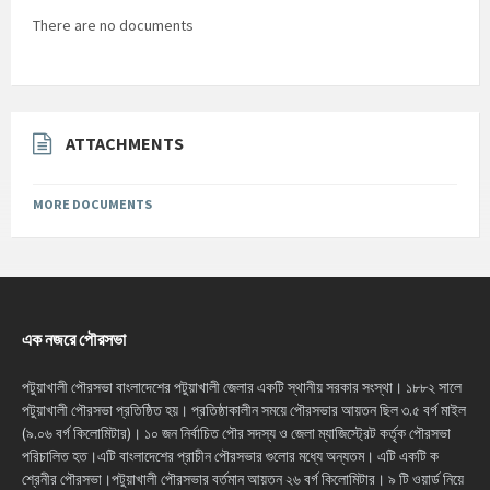
There are no documents
ATTACHMENTS
MORE DOCUMENTS
এক নজরে পৌরসভা
পটুয়াখালী পৌরসভা বাংলাদেশের পটুয়াখালী জেলার একটি স্থানীয় সরকার সংস্থা। ১৮৮২ সালে
পটুয়াখালী পৌরসভা প্রতিষ্ঠিত হয়। প্রতিষ্ঠাকালীন সময়ে পৌরসভার আয়তন ছিল ৩.৫ বর্গ মাইল
(৯.০৬ বর্গ কিলোমিটার)। ১০ জন নির্বাচিত পৌর সদস্য ও জেলা ম্যাজিস্ট্রেট কর্তৃক পৌরসভা
পরিচালিত হত।এটি বাংলাদেশের প্রাচীন পৌরসভার গুলোর মধ্যে অন্যতম। এটি একটি ক
শ্রেনীর পৌরসভা।পটুয়াখালী পৌরসভার বর্তমান আয়তন ২৬ বর্গ কিলোমিটার। ৯ টি ওয়ার্ড নিয়ে