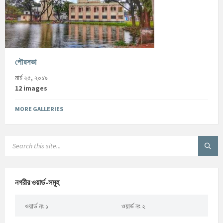
পৌরসভা
মার্চ ২৫, ২০১৯
12 images
MORE GALLERIES
নগরীর ওয়ার্ড-সমূহ
ওয়ার্ড নং ১
ওয়ার্ড নং ২