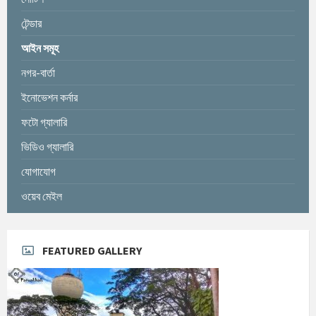
টেন্ডার
আইন সমূহ
নগর-বার্তা
ইনোভেশন কর্নার
ফটো গ্যালারি
ভিডিও গ্যালারি
যোগাযোগ
ওয়েব মেইল
FEATURED GALLERY