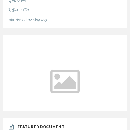
টেন্ডার নোটিশ
ই-টেন্ডার নোটিশ
ভূমি অধিগ্রহণ সংক্রান্ত তথ্য
আবহাওয়ার তথ্য
°C
Today
আগস্ট ৬, ২০২৬
m/s
°C
শুক্রবার
আগস্ট ৭, ২০২৬
m/s
°C
শনিবার
আগস্ট ৮, ২০২৬
m/s
°C
রবিবার
আগস্ট ৯, ২০২৬
m/s
FEATURED DOCUMENT