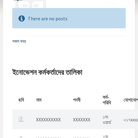
There are no posts
সকল খবর
ইনোভেশন কর্মকর্তাদের তালিকা
কর্ম-
ছবি
নাম
পদবী
যোগাযো
পরিধি
১নং
XXXXXXXXXX
XXXXXXX
০১৭xxx
ওয়ার্ড
১নং