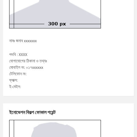
নামঃ জনাব xxxxxxx
পদবি : XXXX
যোগাযোগের ঠিকানা ও তথ্যঃ
মোবাইল নং: ০১৭xxxxxx
টেলিফোন নং:
ফ্যাক্স:
ই-মেইল:
ইনোভেশন বিকল্প ফোকাল পয়েন্ট