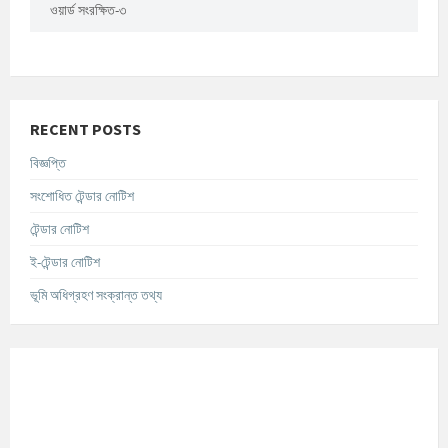
ওয়ার্ড সংরক্ষিত-৩
RECENT POSTS
বিজ্ঞপ্তি
সংশোধিত টেন্ডার নোটিশ
টেন্ডার নোটিশ
ই-টেন্ডার নোটিশ
ভূমি অধিগ্রহণ সংক্রান্ত তথ্য
আবহাওয়ার তথ্য
°C
Today
আগস্ট ৮, ২০২৬
m/s