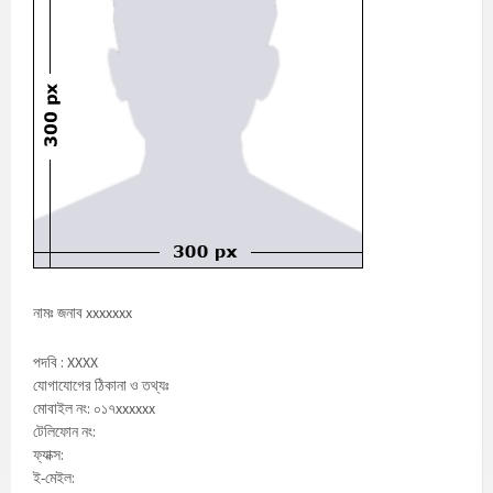
নামঃ জনাব xxxxxxx
পদবি : XXXX
যোগাযোগের ঠিকানা ও তথ্যঃ
মোবাইল নং: ০১৭xxxxxx
টেলিফোন নং:
ফ্যাক্স:
ই-মেইল: