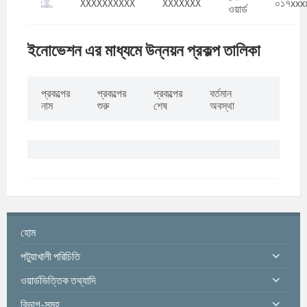
XXXXXXXXXX
XXXXXXX
০১৭xxx
ওয়ার্ড
ইনোভেশন
এর মাধ্যমে উন্নয়ন প্রকল্প তালিকা
প্রকল্পের
প্রকল্পের
প্রকল্পের
বর্তমান
নাম
শুরু
শেষ
অবস্থা
হোম
পটুয়াখালী পরিচিতি
ওয়ার্ডভিত্তিক তথ্যাদি
বিভাগ-সমূহ