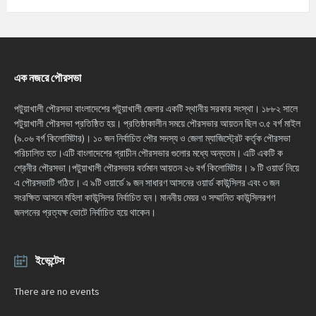
এক নজরে পৌরসভা
পটুয়াখালী পৌরসভা বাংলাদেশের পটুয়াখালী জেলার একটি স্থানীয় সরকার সংস্থা। ১৮৮২ সালে
পটুয়াখালী পৌরসভা প্রতিষ্ঠিত হয়। প্রতিষ্ঠাকালীন সময়ে পৌরসভার আয়তন ছিল ৩.৫ বর্গ মাইল
(৯.০৬ বর্গ কিলোমিটার)। ১০ জন নির্বাচিত পৌর সদস্য ও জেলা ম্যাজিস্ট্রেট কর্তৃক পৌরসভা
পরিচালিত হত।এটি বাংলাদেশের প্রাচীন পৌরসভার গুলোর মধ্যে অন্যতম। এটি একটি ক
শ্রেনীর পৌরসভা।পটুয়াখালী পৌরসভার বর্তমান আয়তন ২৬ বর্গ কিলোমিটার। ৯ টি ওয়ার্ড নিয়ে
এ পৌরসভাটি গঠিত। এ ৯টি ওয়ার্ডে ৯ জন সাধারণ আসনের ওয়ার্ড কাউন্সিলর এবং ৩ জন
সংরক্ষিত আসনে মহিলা কাউন্সিলর নির্বাচিত হন। মাননীয় মেয়র ও সম্মানিত কাউন্সিলরগণ
জনগনের প্রত্যক্ষ ভোটে নির্বাচিত হয়ে থাকেন।
ইভেন্টেস
There are no events