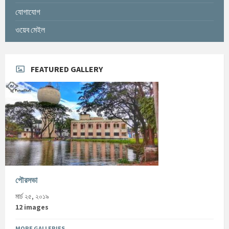
যোগাযোগ
ওয়েব মেইল
FEATURED GALLERY
পৌরসভা
মার্চ ২৫, ২০১৯
12 images
MORE GALLERIES