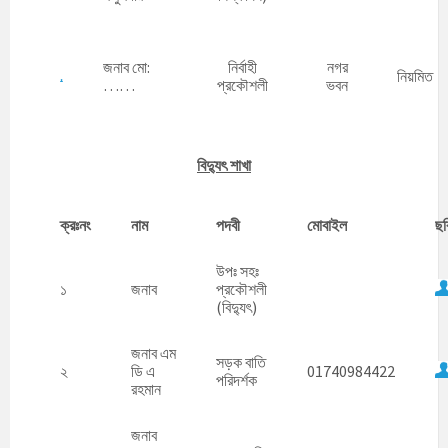
জনাব মো:
নির্বাহী
নগর
নিয়মিত
……
প্রকৌশলী
ভবন
বিদ্যুৎ শাখা
ক্রঃনং
নাম
পদবী
মোবাইল
ছব
উপঃ সহঃ
১
জনাব
প্রকৌশলী
(বিদ্যুৎ)
জনাব এম
সড়ক বাতি
২
ডি এ
01740984422
পরিদর্শক
রহমান
জনাব