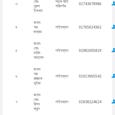
মোঃ
সড়ক বাতি
৩
01743678986
নুরুল
পরিদর্শক
ইসলাম
জনাব
৪
আঃ
লাইনম্যান
01765024362
জব্বার
জনাব
মোঃ
৫
লাইনম্যান
01981005819
ফরিদ
আহমেদ
জনাব
আঃ
৬
লাইনম্যান
01913965542
রাজ্জাক
ভূইয়া
জনাব
মোঃ
৭
লাইনম্যান
01838224624
রিপন
বাবুল