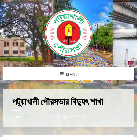
MENU
পটুয়াখালী পৌরসভার বিদ্যুৎ শাখা
Home
পটুয়াখালী পৌরসভার প্রকৌশল বিভাগ