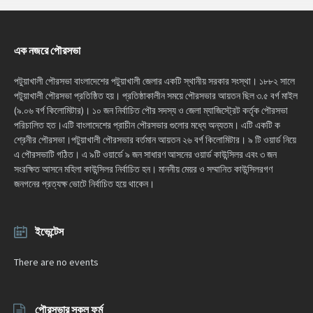
এক নজরে পৌরসভা
পটুয়াখালী পৌরসভা বাংলাদেশের পটুয়াখালী জেলার একটি স্থানীয় সরকার সংস্থা। ১৮৮২ সালে
পটুয়াখালী পৌরসভা প্রতিষ্ঠিত হয়। প্রতিষ্ঠাকালীন সময়ে পৌরসভার আয়তন ছিল ৩.৫ বর্গ মাইল
(৯.০৬ বর্গ কিলোমিটার)। ১০ জন নির্বাচিত পৌর সদস্য ও জেলা ম্যাজিস্ট্রেট কর্তৃক পৌরসভা
পরিচালিত হত।এটি বাংলাদেশের প্রাচীন পৌরসভার গুলোর মধ্যে অন্যতম। এটি একটি ক
শ্রেনীর পৌরসভা।পটুয়াখালী পৌরসভার বর্তমান আয়তন ২৬ বর্গ কিলোমিটার। ৯ টি ওয়ার্ড নিয়ে
এ পৌরসভাটি গঠিত। এ ৯টি ওয়ার্ডে ৯ জন সাধারণ আসনের ওয়ার্ড কাউন্সিলর এবং ৩ জন
সংরক্ষিত আসনে মহিলা কাউন্সিলর নির্বাচিত হন। মাননীয় মেয়র ও সম্মানিত কাউন্সিলরগণ
জনগনের প্রত্যক্ষ ভোটে নির্বাচিত হয়ে থাকেন।
ইভেন্টেস
There are no events
পৌরসভার সকল ফর্ম