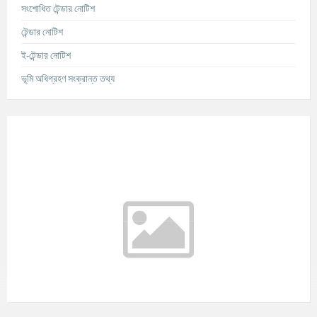
সংশোধিত টেন্ডার নোটিশ
টেন্ডার নোটিশ
ই-টেন্ডার নোটিশ
ভূমি অধিগ্রহণ সংক্রান্ত তথ্য
আবহাওয়ার তথ্য
°C
Today
আগস্ট ৬, ২০২৬
m/s
°C
শুক্রবার
আগস্ট ৭, ২০২৬
m/s
°C
শনিবার
আগস্ট ৮, ২০২৬
m/s
°C
রবিবার
আগস্ট ৯, ২০২৬
m/s