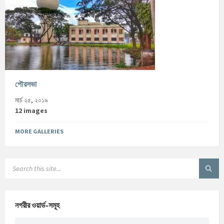
পৌরসভা
মার্চ ২৫, ২০১৯
12 images
MORE GALLERIES
নগরীর ওয়ার্ড-সমূহ