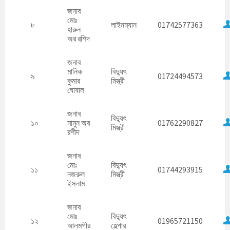
জনাব
মোঃ
৮
লাইনম্যান
01742577363
হারুন
অর রশিদ
জনাব
মানিক
বিদ্যুৎ
৯
01724494573
কুমার
মিস্ত্রী
ঘোষাল
জনাব
বিদ্যুৎ
১০
মামুন অর
01762290827
মিস্ত্রী
রশীদ
জনাব
মোঃ
বিদ্যুৎ
১১
01744293915
নজরুল
মিস্ত্রী
ইসলাম
জনাব
মোঃ
বিদ্যুৎ
১২
01965721150
আলমগীর
হেল্পার