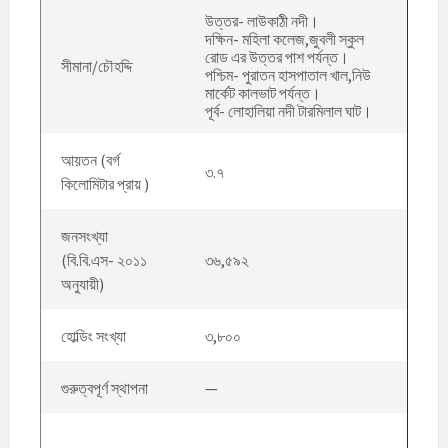
উত্তর- লাউকাঠী নদী।
দক্ষিন- মহিলা কলেজ,জুবলী স্কুল
রোড এর উত্তর পাশ পর্যন্ত।
সীমানা/চৌহদ্দি
পশ্চিম- পুরাতন হাসপাতাল খাল,নিউ
মার্কেট কালভাট পর্যন্ত।
পূর্ব- লোহালিয়া নদী টারমিলাল ঘাট।
আয়তন (বর্গ
৩.৭
কিলোমিটার প্রায় )
জনসংখ্যা
(বি.বি.এস- ২০১১
৩৬,৫৯২
অনুযায়ী)
হোল্ডিং সংখ্যা
৩,৮০০
গুরুত্বপূর্ণ স্থাপনা
—