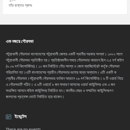
তাঁর রক্তের গ্রুপঃ
এক নজরে পৌরসভা
পটুয়াখালী পৌরসভা বাংলাদেশের পটুয়াখালী জেলার একটি স্থানীয় সরকার সংস্থা। ১৮৮২ সালে
পটুয়াখালী পৌরসভা প্রতিষ্ঠিত হয়। প্রতিষ্ঠাকালীন সময়ে পৌরসভার আয়তন ছিল ৩.৫ বর্গ মাইল
(৯.০৬ বর্গ কিলোমিটার)। ১০ জন নির্বাচিত পৌর সদস্য ও জেলা ম্যাজিস্ট্রেট কর্তৃক পৌরসভা
পরিচালিত হত।এটি বাংলাদেশের প্রাচীন পৌরসভার গুলোর মধ্যে অন্যতম। এটি একটি ক
শ্রেনীর পৌরসভা।পটুয়াখালী পৌরসভার বর্তমান আয়তন ২৬ বর্গ কিলোমিটার। ৯ টি ওয়ার্ড নিয়ে
এ পৌরসভাটি গঠিত। এ ৯টি ওয়ার্ডে ৯ জন সাধারণ আসনের ওয়ার্ড কাউন্সিলর এবং ৩ জন
সংরক্ষিত আসনে মহিলা কাউন্সিলর নির্বাচিত হন। মাননীয় মেয়র ও সম্মানিত কাউন্সিলরগণ
জনগনের প্রত্যক্ষ ভোটে নির্বাচিত হয়ে থাকেন।
ইভেন্টেস
There are no events