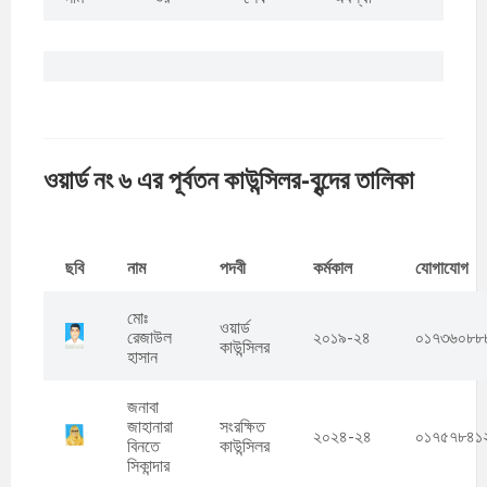
ওয়ার্ড নং ৬ এর পূর্বতন কাউন্সিলর-বৃন্দের তালিকা
ছবি
নাম
পদবী
কর্মকাল
যোগাযোগ
মোঃ
ওয়ার্ড
রেজাউল
২০১৯-২৪
০১৭৩৬০৮৮
কাউন্সিলর
হাসান
জনাবা
জাহানারা
সংরক্ষিত
২০২৪-২৪
০১৭৫৭৮৪১
বিনতে
কাউন্সিলর
সিকান্দার