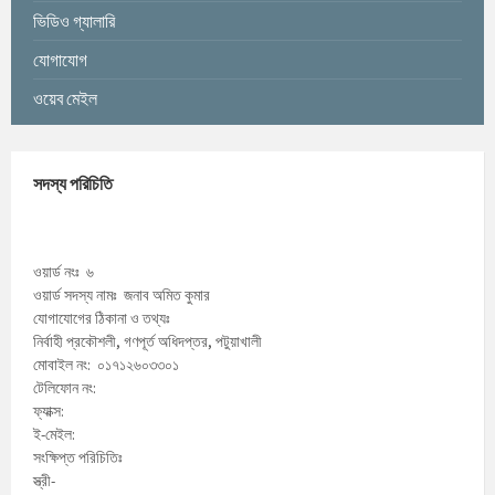
ভিডিও গ্যালারি
যোগাযোগ
ওয়েব মেইল
সদস্য পরিচিতি
ওয়ার্ড নংঃ ৬
ওয়ার্ড সদস্য নামঃ জনাব অমিত কুমার
যোগাযোগের ঠিকানা ও তথ্যঃ
নির্বাহী প্রকৌশলী, গণপূর্ত অধিদপ্তর, পটুয়াখালী
মোবাইল নং: ০১৭১২৬০৩৩০১
টেলিফোন নং:
ফ্যাক্স:
ই-মেইল:
সংক্ষিপ্ত পরিচিতিঃ
স্ত্রী-