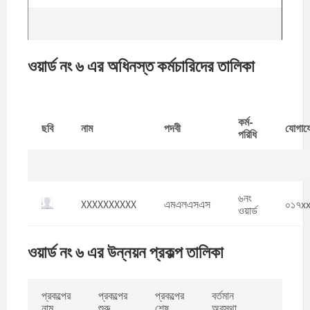
ওয়ার্ড নং ৬ এর অধিনস্ত কর্মচারিদের তালিকা
কর্ম-
ছবি
নাম
পদবী
যোগায
পরিধি
৬নং
XXXXXXXXXX
এমএলএসএস
০১৭x
ওয়ার্ড
ওয়ার্ড নং ৬ এর উন্নয়ন প্রকল্প তালিকা
প্রকল্পের
প্রকল্পের
প্রকল্পের
বর্তমান
নাম
শুরু
শেষ
অবস্থা