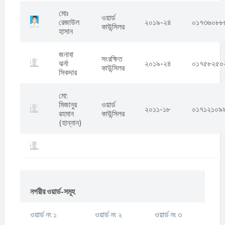
মোঃ
ওয়ার্ড
রেজাউল
২০১৯-২৪
০১৭৩৬০৮৮
কাউন্সিলর
হাসান
জনাবা
সংরক্ষিত
ঝর্না
২০১৯-২৪
০১৭৫৮২৫০
কাউন্সিলর
সিকদার
মো:
মিজানুর
ওয়ার্ড
২০১১-১৮
০১৭১২১০৯
রহমান
কাউন্সিলর
(হান্নান)
নগরীর ওয়ার্ড-সমূহ
ওয়ার্ড নং ১
ওয়ার্ড নং ২
ওয়ার্ড নং ৩