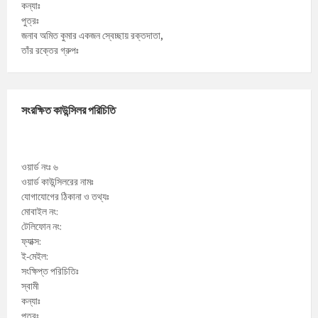
কন্যাঃ
পুত্রঃ
জনাব অমিত কুমার একজন স্বেচ্ছায় রক্তদাতা,
তাঁর রক্তের গ্রুপঃ
সংরক্ষিত কাউন্সিলর পরিচিতি
ওয়ার্ড নংঃ ৬
ওয়ার্ড কাউন্সিলরের নামঃ
যোগাযোগের ঠিকানা ও তথ্যঃ
মোবাইল নং:
টেলিফোন নং:
ফ্যাক্স:
ই-মেইল:
সংক্ষিপ্ত পরিচিতিঃ
স্বামী
কন্যাঃ
পুত্রঃ