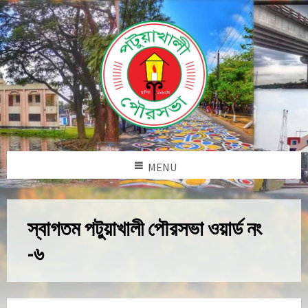
MENU
স্বাগতম পটুয়াখালী পৌরসভা ওয়ার্ড নং
-৬