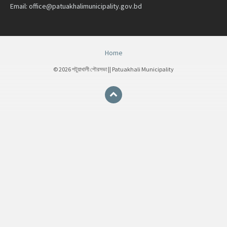
Email:
office@patuakhalimunicipality.gov.bd
Home
© 2026 পটুয়াখালী পৌরসভা || Patuakhali Municipality