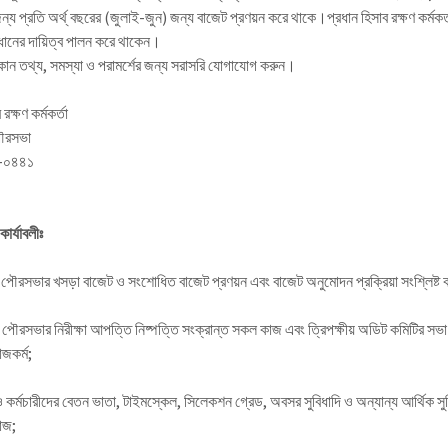
য প্রতি অর্থ্ বছরের (জুলাই-জুন) জন্য বাজেট প্রণয়ন করে থাকে।প্রধান হিসাব রক্ষণ কর্মকর্
রধানের দায়িত্ব পালন করে থাকেন।
ন তথ্য, সমস্যা ও পরামর্শের জন্য সরাসরি যোগাযোগ করুন।
রক্ষণ কর্মকর্তা
পৌরসভা
-০৪৪১
কার্যাবলীঃ
ী পৌরসভার খসড়া বাজেট ও সংশোধিত বাজেট প্রণয়ন এবং বাজেট অনুমোদন প্রক্রিয়া সংশ্লিষ্ট ক
ী পৌরসভার নিরীক্ষা আপত্তি নিষ্পত্তি সংক্রান্ত সকল কাজ এবং ত্রিপক্ষীয় অডিট কমিটির সভা 
াজকর্ম;
া ও কর্মচারীদের বেতন ভাতা, টাইমস্কেল, সিলেকশন গ্রেড, অবসর সুবিধাদি ও অন্যান্য আর্থিক সুব
কাজ;