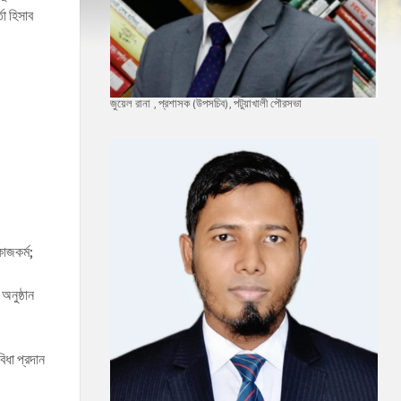
তা হিসাব
জুয়েল রানা , প্রশাসক (উপসচিব), পটুয়াখালী পৌরসভা
াজকর্ম;
অনুষ্ঠান
িধা প্রদান