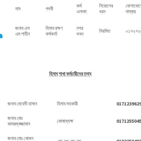
কর্ম
নিয়োগের
যোগাযোগ
নাম
পদবী
এলাকা
ধরন
নাম্বার
জনাব এস
হিসাব রক্ষণ
নগর
নিয়মিত
০১৭২৭২
এম শাহীন
কর্মকর্তা
ভবন
হিসাব
শাখা কর্মচারীদের তথ্য
জনাব মেহেদী হাসান
হিসাব সহকারী
017123962
জনাব মোঃ
কোষাধ্যক্ষ
017125504
কামরম্নজ্জামান
জনাব মোঃ খোকন
এম এল এস এস
019225949