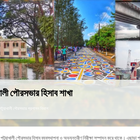
খালী পৌরসভার হিসাব শাখা
পটুয়াখালী পৌরসভার প্রশাসন বিভাগ
 পটুয়াখালী পৌরসভার হিসাব ব্যবস্থাপনা ও অভ্যন্তরীণ নিরীক্ষা সম্পাদন করে থাকে। এছাড়া প