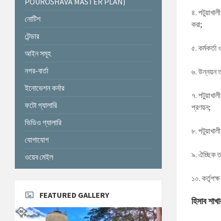
POUROSHAVA MASTER PLAN)
৪. পটুয়াখাল
নোটিশ
করা;
টেন্ডার
৫. কর্মকর্ত
আইন সমূহ
নগর-বার্তা
৬. উন্নয়ন 
ইনোভেশন কর্নার
৭. পটুয়াখাল
ফটো গ্যালারি
প্রণয়ন;
ভিডিও গ্যালারি
৮. পটুয়াখাল
যোগাযোগ
৯. ঐচ্ছিক ত
ওয়েব মেইল
১০. কর্তৃপক
FEATURED GALLERY
হিসাব শাখ