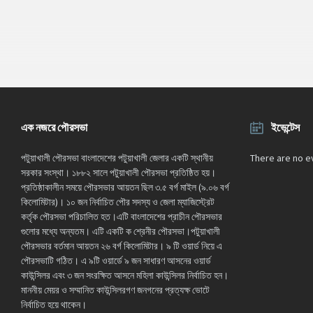
এক নজরে পৌরসভা
ইভেন্টেস
পটুয়াখালী পৌরসভা বাংলাদেশের পটুয়াখালী জেলার একটি স্থানীয়
There are no e
সরকার সংস্থা। ১৮৮২ সালে পটুয়াখালী পৌরসভা প্রতিষ্ঠিত হয়।
প্রতিষ্ঠাকালীন সময়ে পৌরসভার আয়তন ছিল ৩.৫ বর্গ মাইল (৯.০৬ বর্গ
কিলোমিটার)। ১০ জন নির্বাচিত পৌর সদস্য ও জেলা ম্যাজিস্ট্রেট
কর্তৃক পৌরসভা পরিচালিত হত।এটি বাংলাদেশের প্রাচীন পৌরসভার
গুলোর মধ্যে অন্যতম। এটি একটি ক শ্রেনীর পৌরসভা।পটুয়াখালী
পৌরসভার বর্তমান আয়তন ২৬ বর্গ কিলোমিটার। ৯ টি ওয়ার্ড নিয়ে এ
পৌরসভাটি গঠিত। এ ৯টি ওয়ার্ডে ৯ জন সাধারণ আসনের ওয়ার্ড
কাউন্সিলর এবং ৩ জন সংরক্ষিত আসনে মহিলা কাউন্সিলর নির্বাচিত হন।
মাননীয় মেয়র ও সম্মানিত কাউন্সিলরগণ জনগনের প্রত্যক্ষ ভোটে
নির্বাচিত হয়ে থাকেন।