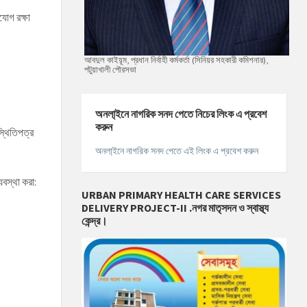
যোগ রক্ষা
আবদুল কাইয়ূম, প্রধান নির্বাহী কর্মকর্তা (সিনিয়র সহকারী কমিশনার),
পটুয়াখালী পৌরসভা
অনলা্‌ইনে নাগরিক সনদ পেতে নিচের লিংক এ প্রবেশ
করুন
স্থিতিপত্র
অনলা্‌ইনে নাগরিক সনদ পেতে এই লিংক এ প্রবেশ করুন
যবস্থা করা:
URBAN PRIMARY HEALTH CARE SERVICES
DELIVERY PROJECT-II .নগর মাতৃসদন ও স্বাস্থ্য
কেন্দ্র।