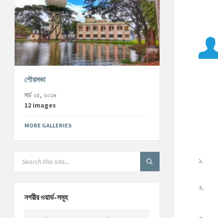
পৌরসভা
মার্চ ২৫, ২০১৯
12 images
MORE GALLERIES
১.
২.
নগরীর ওয়ার্ড-সমূহ
৩.