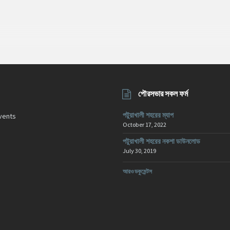
পৌরসভার সকল ফর্ম
পটুয়াখালী শহরের ম্যাপ
vents
October 17, 2022
পটুয়াখালী শহরের নকশা ডাউনলোড
July 30, 2019
আরও ডকুমেন্টস