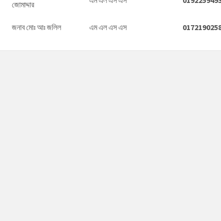
জোমাদ্দার
জনাব মোঃ আঃ জলিল
এম এল এস এস
017219025