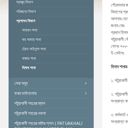
স্বাস্থ্য বিভাগ
পৌরসভার জন্
পরিচ্ছন্ন বিভাগ
বিভাগের প্
আপনার যেকো
প্রশাসন বিভাগ
জনাব মোঃ
সাধারন শাখা
প্রধান হিসাব 
পটুয়াখালী 
কর আদায় শাখা
ফোনঃ +৮৮
ট্রেড লাইসেন্স শাখা
ই-মেইলঃ
বাজার শাখা
হিসাব শাখার
হিসাব শাখা
১. পটুয়াখাল
সেবা সমূহ
ফরম ডাউনলোড
২. পটুয়াখাল
সংক্রান্ত ক
পটুয়াখালী শহরের ম্যাপ
পটুয়াখালী শহরের নকশা
৩. কর্মকর্ত
সংক্রান্ত 
পটুয়াখালী শহরের মাষ্টার প্লান ( PATUAKHALI