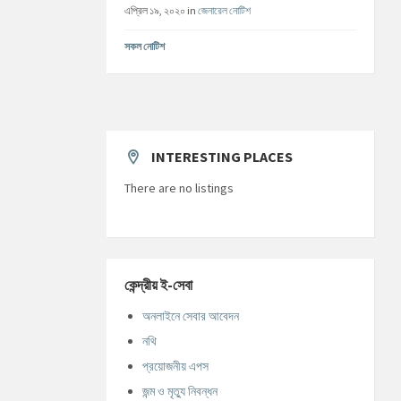
এপ্রিল ১৯, ২০২০
in
জেনারেল নোটিশ
সকল নোটিশ
INTERESTING PLACES
There are no listings
কেন্দ্রীয় ই-সেবা
অনলাইনে সেবার আবেদন
নথি
প্রয়োজনীয় এপস
জন্ম ও মৃত্যু নিবন্ধন