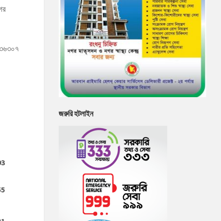
ের
৩৬৩০৭
জরুরি হটলাইন
93
55
31