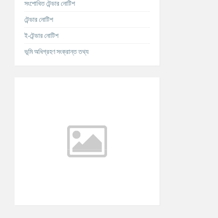
সংশোধিত টেন্ডার নোটিশ
টেন্ডার নোটিশ
ই-টেন্ডার নোটিশ
ভূমি অধিগ্রহণ সংক্রান্ত তথ্য
আবহাওয়ার তথ্য
°C
Today
আগস্ট ৮, ২০২৬
m/s
°C
রবিবার
আগস্ট ৯, ২০২৬
m/s
°C
সোমবার
আগস্ট ১০, ২০২৬
m/s
°C
মঙ্গলবার
আগস্ট ১১, ২০২৬
m/s