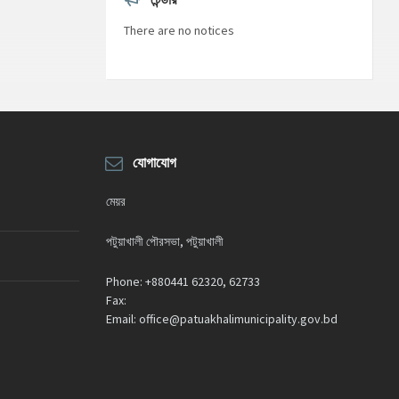
or
decrease
There are no notices
volume.
যোগাযোগ
মেয়র
পটুয়াখালী পৌরসভা, পটুয়াখালী
Phone:
+880441 62320, 62733
Fax:
Email:
office@patuakhalimunicipality.gov.bd