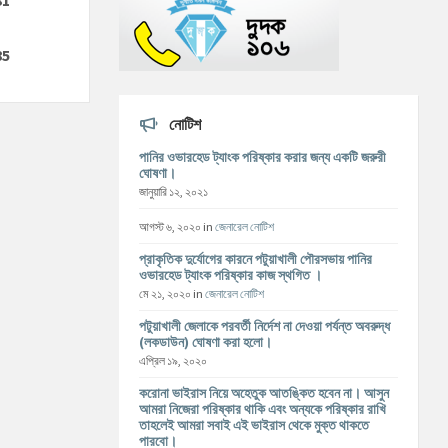
85
নোটিশ
পানির ওভারহেড ট্যাংক পরিষ্কার করার জন্য একটি জরুরী
ঘোষণা।
জানুয়ারি ১২, ২০২১
আগস্ট ৬, ২০২০
in
জেনারেল নোটিশ
প্রাকৃতিক দুর্যোগের কারনে পটুয়াখালী পৌরসভায় পানির
ওভারহেড ট্যাংক পরিষ্কার কাজ স্থগিত ।
মে ২১, ২০২০
in
জেনারেল নোটিশ
পটুয়াখালী জেলাকে পরবর্তী নির্দেশ না দেওয়া পর্যন্ত অবরুদ্ধ
(লকডাউন) ঘোষণা করা হলো।
এপ্রিল ১৯, ২০২০
করোনা ভাইরাস নিয়ে অহেতুক আতঙ্কিত হবেন না। আসুন
আমরা নিজেরা পরিষ্কার থাকি এবং অন্যকে পরিষ্কার রাখি
তাহলেই আমরা সবাই এই ভাইরাস থেকে মুক্ত থাকতে
পারবো।