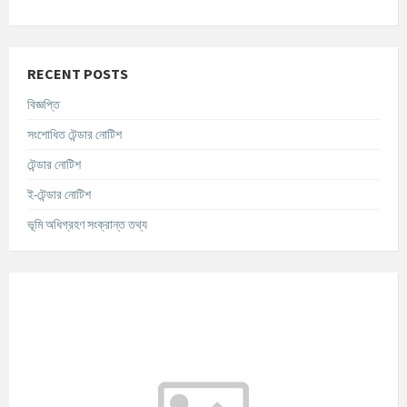
RECENT POSTS
বিজ্ঞপ্তি
সংশোধিত টেন্ডার নোটিশ
টেন্ডার নোটিশ
ই-টেন্ডার নোটিশ
ভূমি অধিগ্রহণ সংক্রান্ত তথ্য
আবহাওয়ার তথ্য
°C
Today
আগস্ট ৯, ২০২৬
m/s
°C
সোমবার
আগস্ট ১০, ২০২৬
m/s