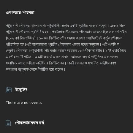
এক নজরে পৌরসভা
পটুয়াখালী পৌরসভা বাংলাদেশের পটুয়াখালী জেলার একটি স্থানীয় সরকার সংস্থা। ১৮৮২ সালে
পটুয়াখালী পৌরসভা প্রতিষ্ঠিত হয়। প্রতিষ্ঠাকালীন সময়ে পৌরসভার আয়তন ছিল ৩.৫ বর্গ মাইল
(৯.০৬ বর্গ কিলোমিটার)। ১০ জন নির্বাচিত পৌর সদস্য ও জেলা ম্যাজিস্ট্রেট কর্তৃক পৌরসভা
পরিচালিত হত।এটি বাংলাদেশের প্রাচীন পৌরসভার গুলোর মধ্যে অন্যতম। এটি একটি ক
শ্রেনীর পৌরসভা।পটুয়াখালী পৌরসভার বর্তমান আয়তন ২৬ বর্গ কিলোমিটার। ৯ টি ওয়ার্ড নিয়ে
এ পৌরসভাটি গঠিত। এ ৯টি ওয়ার্ডে ৯ জন সাধারণ আসনের ওয়ার্ড কাউন্সিলর এবং ৩ জন
সংরক্ষিত আসনে মহিলা কাউন্সিলর নির্বাচিত হন। মাননীয় মেয়র ও সম্মানিত কাউন্সিলরগণ
জনগনের প্রত্যক্ষ ভোটে নির্বাচিত হয়ে থাকেন।
ইভেন্টেস
There are no events
পৌরসভার সকল ফর্ম