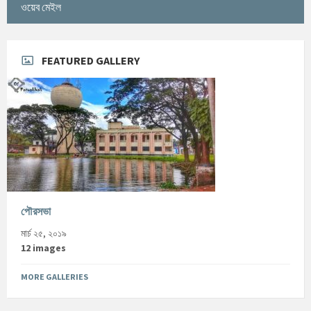
ওয়েব মেইল
FEATURED GALLERY
পৌরসভা
মার্চ ২৫, ২০১৯
12 images
MORE GALLERIES