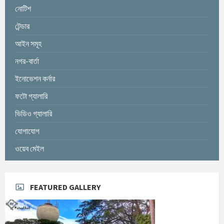
নোটিশ
টেন্ডার
আইন সমূহ
নগর-বার্তা
ইনোভেশন কর্নার
ফটো গ্যালারি
ভিডিও গ্যালারি
যোগাযোগ
ওয়েব মেইল
FEATURED GALLERY