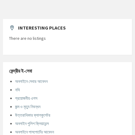
INTERESTING PLACES
There are no listings
কেন্দ্রীয় ই-সেবা
অনলাইনে সেবার আবেদন
নথি
প্রয়োজনীয় এপস
জন্ম ও মৃত্যু নিবন্ধন
উত্তরাধিকার ক্যালকুলেটর
অনলাইন পুলিশ ক্লিয়ারেন্স
অনলাইনে পাসপোর্টের আবেদন