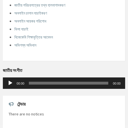
জাতীয় পরিচয়পত্রের তথ্য হালনাগাদকরণ
অনলাইন চালান যাচাইকরণ
অনলাইন আয়কর পরিশোধ
ভিসা যাচাই
বিকেকেবি শিক্ষাবৃত্তির আবেদন
অভিগম্য অভিধান
জাতীয় সংগীত
Audio
Player
00:00
00:00
টেন্ডার
There are no notices