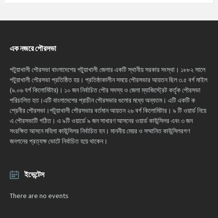
এক নজরে পৌরসভা
পটুয়াখালী পৌরসভা বাংলাদেশের পটুয়াখালী জেলার একটি স্থানীয় সরকার সংস্থা। ১৮৮২ সালে
পটুয়াখালী পৌরসভা প্রতিষ্ঠিত হয়। প্রতিষ্ঠাকালীন সময়ে পৌরসভার আয়তন ছিল ৩.৫ বর্গ মাইল
(৯.০৬ বর্গ কিলোমিটার)। ১০ জন নির্বাচিত পৌর সদস্য ও জেলা ম্যাজিস্ট্রেট কর্তৃক পৌরসভা
পরিচালিত হত।এটি বাংলাদেশের প্রাচীন পৌরসভার গুলোর মধ্যে অন্যতম। এটি একটি ক
শ্রেনীর পৌরসভা।পটুয়াখালী পৌরসভার বর্তমান আয়তন ২৬ বর্গ কিলোমিটার। ৯ টি ওয়ার্ড নিয়ে
এ পৌরসভাটি গঠিত। এ ৯টি ওয়ার্ডে ৯ জন সাধারণ আসনের ওয়ার্ড কাউন্সিলর এবং ৩ জন
সংরক্ষিত আসনে মহিলা কাউন্সিলর নির্বাচিত হন। মাননীয় মেয়র ও সম্মানিত কাউন্সিলরগণ
জনগনের প্রত্যক্ষ ভোটে নির্বাচিত হয়ে থাকেন।
ইভেন্টেস
There are no events