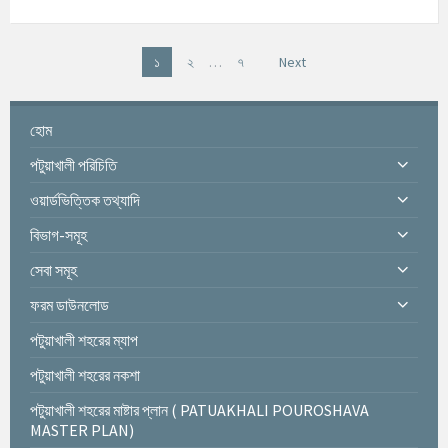
P
১
২
…
৭
Next
o
s
হোম
t
s
পটুয়াখালী পরিচিতি
n
ওয়ার্ডভিত্তিক তথ্যাদি
a
v
বিভাগ-সমূহ
i
সেবা সমূহ
g
ফরম ডাউনলোড
a
t
পটুয়াখালী শহরের ম্যাপ
i
পটুয়াখালী শহরের নকশা
o
n
পটুয়াখালী শহরের মাষ্টার প্লান ( PATUAKHALI POUROSHAVA
MASTER PLAN)