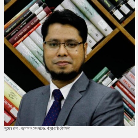
জুয়েল রানা , প্রশাসক (উপসচিব), পটুয়াখালী পৌরসভা