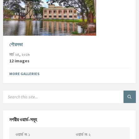
পৌরসভা
মার্চ ২৫, ২০১৯
12 images
MORE GALLERIES
নগরীর ওয়ার্ড-সমূহ
ওয়ার্ড নং ১
ওয়ার্ড নং ২