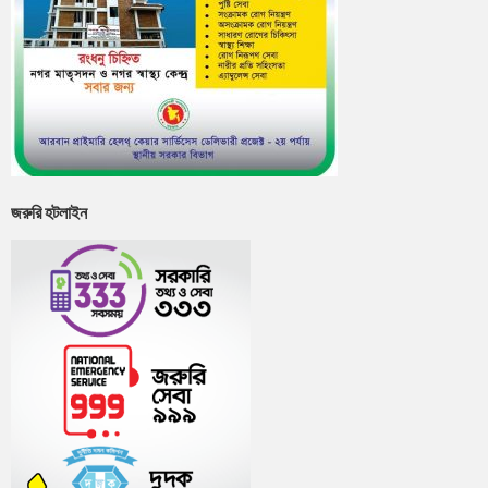
জরুরি হটলাইন