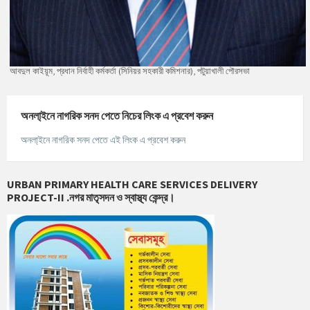
আবদুল কাইয়ূম, প্রধান নির্বাহী কর্মকর্তা (সিনিয়র সহকারী কমিশনার), পটুয়াখালী পৌরসভা
অনলা্‌ইনে নাগরিক সনদ পেতে নিচের লিংক এ প্রবেশ করুন
অনলা্‌ইনে নাগরিক সনদ পেতে এই লিংক এ প্রবেশ করুন
URBAN PRIMARY HEALTH CARE SERVICES DELIVERY
PROJECT-II .নগর মাতৃসদন ও স্বাস্থ্য কেন্দ্র।