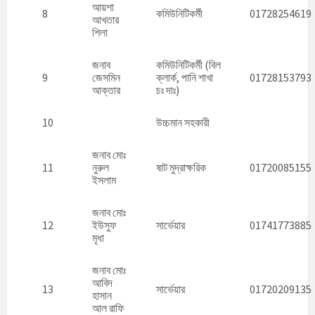
আয়শা
8
কমিউনিটিকর্মী
01728254619
আখতার
শিলা
জনাব
কমিউনিটিকর্মী (বিল
9
জেসমিন
ক্লার্ক, পানি শাখা
01728153793
আক্তার
চঃ দাঃ)
10
উচ্চমান সহকারী
জনাব মোঃ
11
নুরুল
ষাট মুদ্রাক্ষরিক
01720085155
ইসলাম
জনাব মোঃ
12
ইউসুফ
সার্ভেয়ার
01741773885
মৃধা
জনাব মোঃ
আবিদ
13
সার্ভেয়ার
01720209135
হাসান
আল রাফি