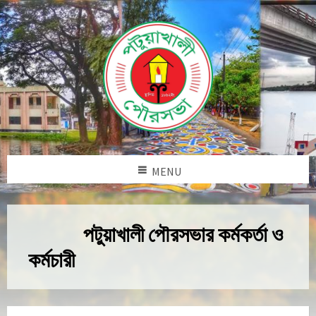
MENU
পটুয়াখালী পৌরসভার কর্মকর্তা ও
কর্মচারী