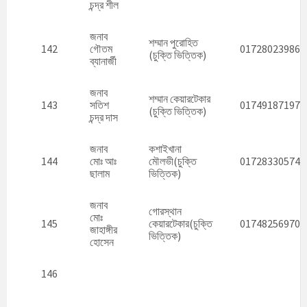
চন্দ্র শীল
জনাব
শম্মান পুরোহিত
142
গৌতম
01728023986
(চুক্তি ভিত্তিক)
ব্যানার্জী
জনাব
শম্মান কেয়ারটেকার
143
সতিশ
01749187197
(চুক্তি ভিত্তিক)
চন্দ্র দাস
জনাব
কশাইখানা
144
মোঃ আঃ
মৌলভী(চুক্তি
01728330574
ছালাম
ভিত্তিক)
জনাব
গোরস্থান
মোঃ
145
কেয়ারটেকার(চুক্তি
01748256970
জাহাঙ্গীর
ভিত্তিক)
হোসেন
146