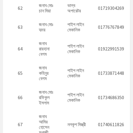
জনাব মোঃ
ভাল্ব
62
01719304269
চান মিয়া
অপারেটর
জনাব মোঃ
পাইপ লাইন
63
01776767849
হৃদয়
মেকানিক
জনাব
পাইপ লাইন
64
রায়হানা
01922991539
মেকানিক
বেগম
জনাব
পাইপ লাইন
65
কহিনুর
01733871448
মেকানিক
বেগম
জনাব মোঃ
পাইপ লাইন
66
রফিকুল
01734686350
মেকানিক
ইসলাম
জনাব
আমির
67
নলকূপ মিস্ত্রী
01740611826
হোসেন
ফরাজী