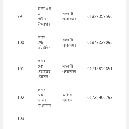
জনাব এম
এম
সহকারী
99
01829359560
শামীম
এ্যাসেসর
উজ্জামান
জনাব
সহকারী
100
মোঃ
01843338060
এ্যাসেসর
মহিউদ্দিন
জনাব
মোঃ
সহকারী
101
01718820651
দেলোয়ার
এ্যাসেসর
হোসেন
জনাব
মোঃ
অফিস
102
01739400763
জাফর
সহায়ক
হাওলাদার
103