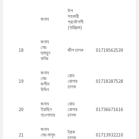
উপ
সহকারী
জনাব
প্রকৌশলী
(যান্ত্রিক)
জনাব
মোঃ
18
জীপ চালক
01719562539
হুমায়ুন
কবির
জনাব
রোড
মোঃ
19
রোলার
01718287528
জসীম
চালক
উদ্দিন
জনাব
রোড
20
ইয়াছিন
রোলার
01736671616
হাওলাদার
চালক
জনাব
ট্রাক
21
মোঃ মাসুদ
01713932210
চালক