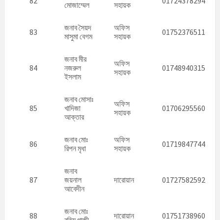
82
01724378294
মোজাম্মেল
সহায়ক
জনাব সৈয়দ
অফিস
83
01752376511
মাসুমা বেগম
সহায়ক
জনাব মীর
অফিস
84
নজরুল
01748940315
সহায়ক
ইসলাম
জনাব মোসাঃ
অফিস
85
খাদিজা
01706295560
সহায়ক
আক্তার
জনাব মোঃ
অফিস
86
01719847744
রিপন মৃধা
সহায়ক
জনাব
87
জয়নাল
দারোয়ান
01727582592
আবেদীন
জনাব মোঃ
88
দারোয়ান
01751738960