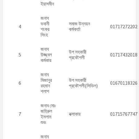
ইয়াসমীন
জনাব
ভবানী
সমাজ উন্নয়ন
4
01717272202
শংকর
কর্মকর্তা
সিংহ
জনাব
উপ সহকারী
5
উজ্জ্বল
01717432018
প্রকৌশলী
কর্মকার
জনাব
মিজানুর
উপ সহকারী
6
01670118326
রহমান
প্রকৌশলী(সিভিল)
পলাশ
জনাব মোঃ
জহিরুল
7
নক্সাকার
01715767747
ইসলাম
শুভ
জনাব