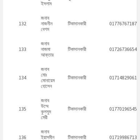
ইসলাম
জনাব
132
নাজনীন
টিকাদানকারী
01776767187
বেগম
জনাব
133
নাজমা
টিকাদানকারী
01726736654
আক্তার
জনাব
মোঃ
134
টিকাদানকারী
01714829061
মোনায়েম
হোসেন
জনাব
উম্মে
135
টিকাদানকারী
01770196545
কুলসুম
মেরী
জনাব
136
ইয়াসমীন
টিকাদানকারী
01719986713