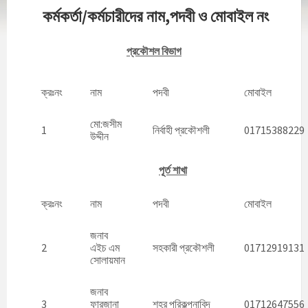
কর্মকর্তা/কর্মচারীদের নাম,পদবী ও মোবাইল নং
প্রকৌশল বিভাগ
ক্রঃনং
নাম
পদবী
মোবাইল
মো:জসীম
1
নির্বাহী প্রকৌশলী
01715388229
উদ্দীন
পূর্ত শাখা
ক্রঃনং
নাম
পদবী
মোবাইল
জনাব
2
এইচ এম
সহকারী প্রকৌশলী
01712919131
সোলায়মান
জনাব
3
ফারজানা
শহর পরিকল্পনাবিদ
01712647556