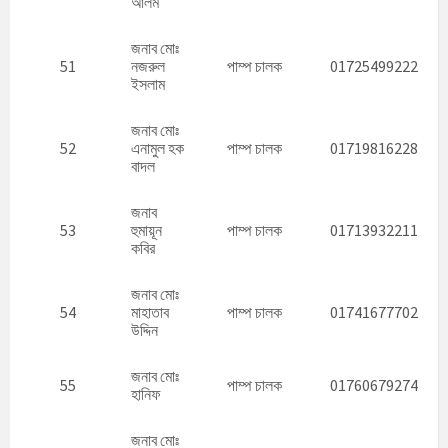
আলম
জনাব মোঃ
51
নজরুল
পাম্প চালক
01725499222
ইসলাম
জনাব মোঃ
52
এনামুল হক
পাম্প চালক
01719816228
বাদল
জনাব
53
হুমায়ূন
পাম্প চালক
01713932211
কবির
জনাব মোঃ
54
মাহাতাব
পাম্প চালক
01741677702
উদ্দিন
জনাব মোঃ
55
পাম্প চালক
01760679274
হানিফ
জনাব মোঃ