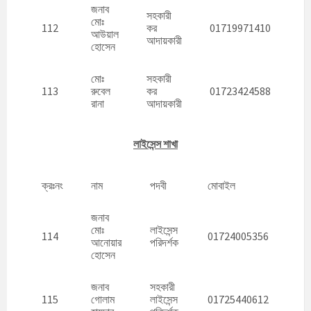
জনাব
সহকারী
মোঃ
112
কর
01719971410
আউয়াল
আদায়কারী
হোসেন
মোঃ
সহকারী
113
রুবেল
কর
01723424588
রানা
আদায়কারী
লাইসেন্স শাখা
ক্রঃনং
নাম
পদবী
মোবাইল
জনাব
মোঃ
লাইসেন্স
114
01724005356
আনোয়ার
পরিদর্শক
হোসেন
জনাব
সহকারী
115
গোলাম
লাইসেন্স
01725440612