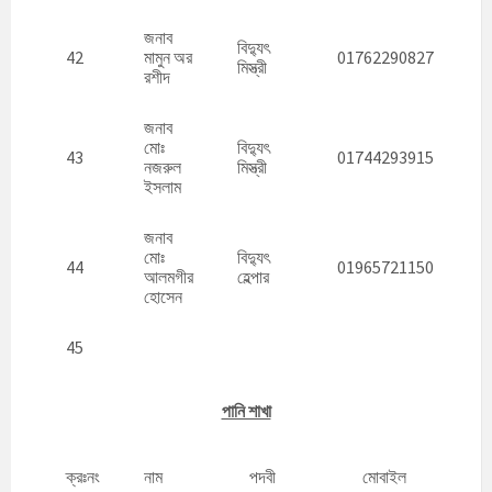
জনাব
বিদ্যুৎ
42
মামুন অর
01762290827
মিস্ত্রী
রশীদ
জনাব
মোঃ
বিদ্যুৎ
43
01744293915
নজরুল
মিস্ত্রী
ইসলাম
জনাব
মোঃ
বিদ্যুৎ
44
01965721150
আলমগীর
হেল্পার
হোসেন
45
পানি শাখা
ক্রঃনং
নাম
পদবী
মোবাইল