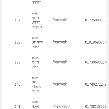
সুলতানা
জনাব
মোসাঃ
137
টিকাদানকারী
01725990608
সেলিনা
আক্তার
জনাব
138
মোঃ রুহুল
টিকাদানকারী
01918690704
আমিন
জনাব
139
হাওয়া
টিকাদানকারী
01730688284
বেগম
জনাব
মোঃ
140
টিকাদানকারী
01740272247
কাওছার
হোসেন
জনাব
141
গনেশ
অফিস সহায়ক
01738138093