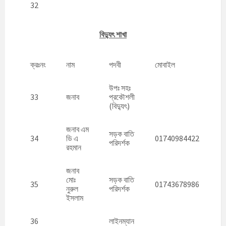
32
বিদ্যুৎ শাখা
ক্রঃনং
নাম
পদবী
মোবাইল
উপঃ সহঃ
33
জনাব
প্রকৌশলী
(বিদ্যুৎ)
জনাব এম
সড়ক বাতি
34
ডি এ
01740984422
পরিদর্শক
রহমান
জনাব
মোঃ
সড়ক বাতি
35
01743678986
নুরুল
পরিদর্শক
ইসলাম
36
লাইনম্যান