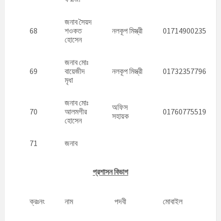
জনাব সৈয়দ
68
শওকত
নলকূপ মিস্ত্রী
01714900235
হোসেন
জনাব মোঃ
69
বায়েজীদ
নলকূপ মিস্ত্রী
01732357796
মৃধা
জনাব মোঃ
অফিস
70
আলমগীর
01760775519
সহায়ক
হোসেন
71
জনাব
প্রশাসন বিভাগ
ক্রঃনং
নাম
পদবী
মোবাইল