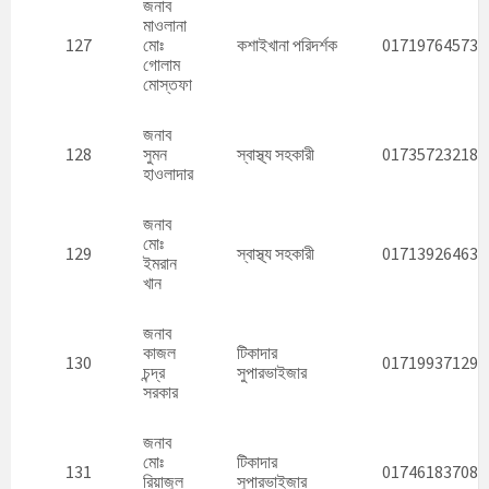
জনাব
মাওলানা
127
মোঃ
কশাইখানা পরিদর্শক
01719764573
গোলাম
মোস্তফা
জনাব
128
সুমন
স্বাস্থ্য সহকারী
01735723218
হাওলাদার
জনাব
মোঃ
129
স্বাস্থ্য সহকারী
01713926463
ইমরান
খান
জনাব
কাজল
টিকাদার
130
01719937129
চন্দ্র
সুপারভাইজার
সরকার
জনাব
মোঃ
টিকাদার
131
01746183708
রিয়াজুল
সুপারভাইজার