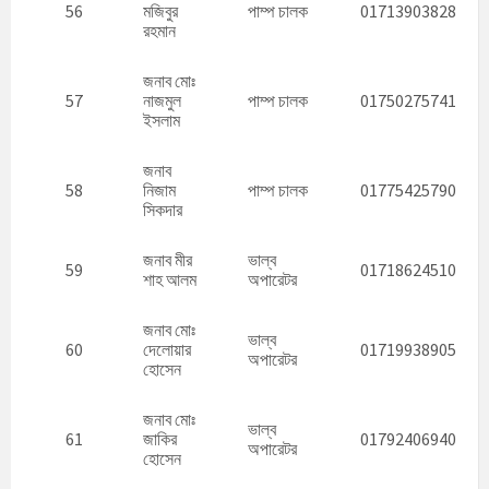
56
মজিবুর
পাম্প চালক
01713903828
রহমান
জনাব মোঃ
57
নাজমুল
পাম্প চালক
01750275741
ইসলাম
জনাব
58
নিজাম
পাম্প চালক
01775425790
সিকদার
জনাব মীর
ভাল্ব
59
01718624510
শাহ আলম
অপারেটর
জনাব মোঃ
ভাল্ব
60
দেলোয়ার
01719938905
অপারেটর
হোসেন
জনাব মোঃ
ভাল্ব
61
জাকির
01792406940
অপারেটর
হোসেন