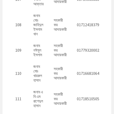
আদায়কারী
আক্তার
জনাব
মোঃ
সহকারী
108
জাহিদুল
কর
01712418379
ইসলাম
আদায়কারী
খান
জনাব
সহকারী
109
নঈমুল
কর
01779320002
ইসলাম
আদায়কারী
জনাব
সহকারী
মোঃ
110
কর
01716681064
খায়রুল
আদায়কারী
হাসান
জনাব এ
সহকারী
বি এম
111
কর
01718510505
রাশেদুল
আদায়কারী
হাসান