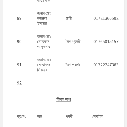
রহিম গাজী
জনাব মোঃ
89
নজরুল
মালী
01721366592
ইসলাম
জনাব মোঃ
90
ফোরকান
নৈশ প্রহরী
01765015157
তালুকদার
জনাব মোঃ
91
মোতালেব
নৈশ প্রহরী
01722247363
সিকদার
92
হিসাব শাখা
ক্রঃনং
নাম
পদবী
মোবাইল