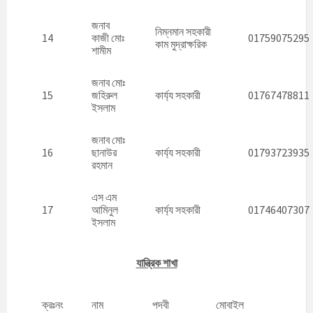
জনাব
নিম্নমান সহকারী
14
কাজী মোঃ
01759075295
কাম মুদ্রাক্ষরিক
শামীম
জনাব মোঃ
15
জহিরুল
কার্য্য সহকারী
01767478811
ইসলাম
জনাব মোঃ
16
ছানাউর
কার্য্য সহকারী
01793723935
রহমান
এস এম
17
আমিনুল
কার্য্য সহকারী
01746407307
ইসলাম
যান্ত্রিক শাখা
ক্রঃনং
নাম
পদবী
মোবাইল