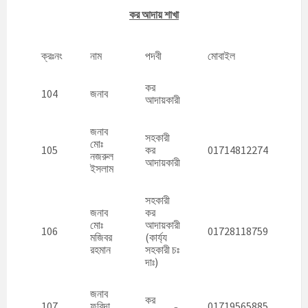
কর আদায় শাখা
ক্রঃনং
নাম
পদবী
মোবাইল
কর
104
জনাব
আদায়কারী
জনাব
সহকারী
মোঃ
105
কর
01714812274
নজরুল
আদায়কারী
ইসলাম
সহকারী
জনাব
কর
মোঃ
আদায়কারী
106
01728118759
মজিবর
(কার্য্য
রহমান
সহকারী চঃ
দাঃ)
জনাব
কর
107
ফরিদা
01719565885