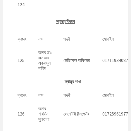
124
স্বাস্থ্য বিভাগ
ক্রঃনং
নাম
পদবী
মোবাইল
জনাব ডাঃ
এস এম
125
মেডিকেল অফিসার
01711934087
একরামুল
নাহিদ
স্বাস্থ্য শাখা
ক্রঃনং
নাম
পদবী
মোবাইল
জনাব
126
শারমিন
সেনেটারী ইন্সপেক্টর
01725961977
সুলতানা