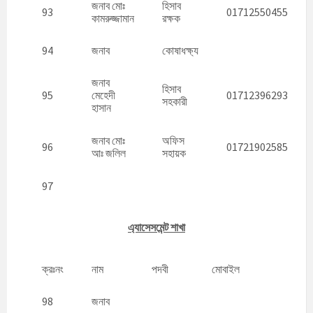
জনাব মোঃ
হিসাব
93
01712550455
কামরুজ্জামান
রক্ষক
94
জনাব
কোষাধক্ষ্য
জনাব
হিসাব
95
মেহেদী
01712396293
সহকারী
হাসান
জনাব মোঃ
অফিস
96
01721902585
আঃ জলিল
সহায়ক
97
এ্যাসেসমেন্ট শাখা
ক্রঃনং
নাম
পদবী
মোবাইল
98
জনাব