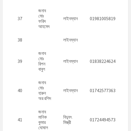
জনাব
মোঃ
37
লাইনম্যান
01981005819
ফরিদ
আহমেদ
38
লাইনম্যান
জনাব
মোঃ
39
লাইনম্যান
01838224624
রিপন
বাবুল
জনাব
মোঃ
40
লাইনম্যান
01742577363
হারুন
অর রশিদ
জনাব
মানিক
বিদ্যুৎ
41
01724494573
কুমার
মিস্ত্রী
ঘোষাল