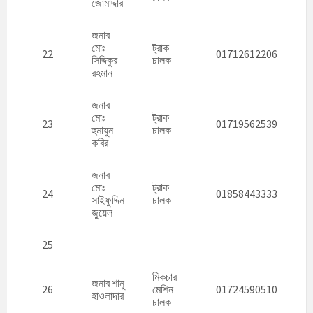
জোমাদ্দার
জনাব
মোঃ
ট্রাক
22
01712612206
সিদ্দিকুর
চালক
রহমান
জনাব
মোঃ
ট্রাক
23
01719562539
হুমায়ুন
চালক
কবির
জনাব
মোঃ
ট্রাক
24
01858443333
সাইফুদ্দিন
চালক
জুয়েল
25
মিকচার
জনাব শানু
26
মেশিন
01724590510
হাওলাদার
চালক