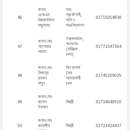
জনাব
সহঃ
একেএম
প্রকৌশলী,
46
01715054838
রিয়াজউদ্দিন
পানি ও
মজুমদার
পয়ঃনিষ্কাশন
তত্ত্ববধায়ক,
জনাব মোঃ
পাঃসঃশাঃ
47
আনোয়ার
01771047364
(যান্ত্রিক
সাদাত
চঃদা)
জনাব মোঃ
বিল ক্লার্ক
মিজানুর
(কর
48
01745209035
রহমান
আদায়কারী
মামুন
চঃদা
জনাব মোঃ
49
রাসেল
মিস্ত্রী
01734040910
ইকবাল
জনাব মোঃ
50
জাহাঙ্গীর
মিস্ত্রী
01723424437