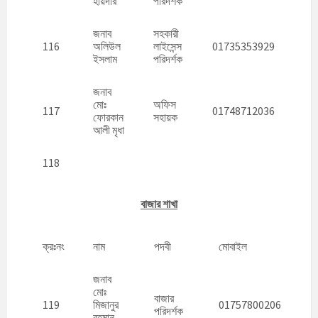
হায়দার
পরিদর্শক
জনাব
সহকারী
116
অলিউল
লাইসেন্স
01735353929
ইসলাম
পরিদর্শক
জনাব
মোঃ
অফিস
117
01748712036
ফোরকান
সহায়ক
আলী মৃধা
118
বাজার শাখা
ক্রঃনং
নাম
পদবী
মোবাইল
জনাব
মোঃ
বাজার
119
মিজানুর
01757800206
পরিদর্শক
রহমান