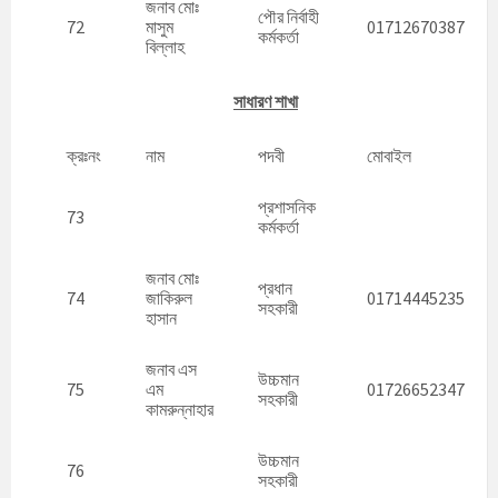
জনাব মোঃ
পৌর নির্বাহী
72
মাসুম
01712670387
কর্মকর্তা
বিল্লাহ
সাধারণ শাখা
ক্রঃনং
নাম
পদবী
মোবাইল
প্রশাসনিক
73
কর্মকর্তা
জনাব মোঃ
প্রধান
74
জাকিরুল
01714445235
সহকারী
হাসান
জনাব এস
উচ্চমান
75
এম
01726652347
সহকারী
কামরুন্নাহার
উচ্চমান
76
সহকারী