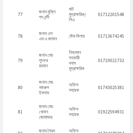
ষাট
জনাব মুক্তি
77
মুদ্রাক্ষরিক/
01712201548
পদ নন্দী
পিএ
জনাব এস
78
ষ্টোর কিপার
01713674145
এম এ জামান
নিম্নমান
জনাব মোঃ
সহকারী
79
লুৎফর
01710021732
বনাম
রহমান
মুদ্রাক্ষরিক
জনাব মোঃ
অফিস
80
নজরুল
01743025381
সহায়ক
ইসলাম
জনাব মোঃ
অফিস
81
খোকন
01922594931
সহায়ক
জোমাদ্দার
জনাব সৈয়দ
অফিস