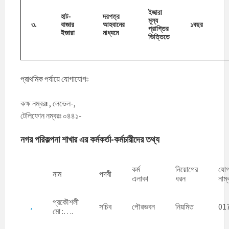
ইজারা
হাট-
দরপত্র
মূল্য
৩.
বাজার
আহবানের
১বছর
প্রাপ্তির
ইজারা
মাধ্যমে
ভিত্তিতে
প্রাথমিক পর্যায়ে যোগাযোগঃ
কক্ষ নম্বরঃ , লেভেল-,
টেলিফোন নম্বরঃ ০৪৪১-
নগর পরিকল্পনা শাখার
এর কর্মকর্তা-কর্মচারীদের তথ্য
কর্ম
নিয়োগের
যোগ
নাম
পদবী
এলাকা
ধরন
নাম্
প্রকৌশলী
সচিব
পৌরভবন
নিয়মিত
01
মো :….