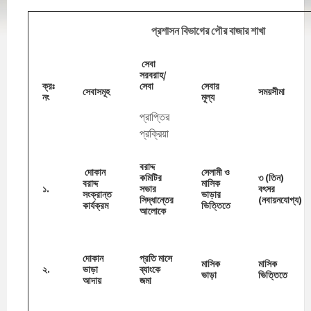
প্রশাসন বিভাগের পৌর বাজার শাখা
সেবা
সরবরাহ/
ক্রঃ
সেবা
সেবার
সেবাসমূহ
সময়সীমা
নং
মূল্য
প্রাপ্তির
প্রক্রিয়া
বরাদ্দ
দোকান
সেলামী ও
কমিটির
৩ (তিন)
বরাদ্দ
মাসিক
১.
সভার
বৎসর
সংক্রান্ত
ভাড়ার
সিদ্ধান্তের
(নবায়নযোগ্য)
কার্যক্রম
ভিত্তিতে
আলোকে
দোকান
প্রতি মাসে
মাসিক
মাসিক
২.
ভাড়া
ব্যাংকে
ভাড়া
ভিত্তিতে
আদায়
জমা