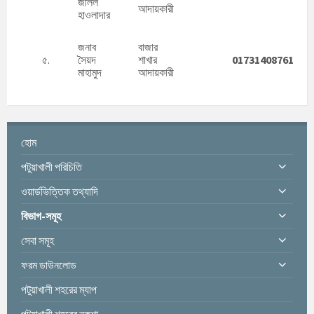
জলিল
আদায়কারী
হাওলাদার
জনাব
বাজার
৫.
সৈয়দ
শাখার
01731408761
মাহামুদ
আদায়কারী
হোম
পটুয়াখালী পরিচিতি
ওয়ার্ডভিত্তিক তথ্যাদি
বিভাগ-সমূহ
সেবা সমূহ
ফরম ডাউনলোড
পটুয়াখালী শহরের ম্যাপ