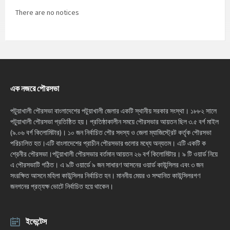
There are no notices
এক নজরে পৌরসভা
পটুয়াখালী পৌরসভা বাংলাদেশের পটুয়াখালী জেলার একটি স্থানীয় সরকার সংস্থা। ১৮৮২ সালে
পটুয়াখালী পৌরসভা প্রতিষ্ঠিত হয়। প্রতিষ্ঠাকালীন সময়ে পৌরসভার আয়তন ছিল ৩.৫ বর্গ মাইল
(৯.০৬ বর্গ কিলোমিটার)। ১০ জন নির্বাচিত পৌর সদস্য ও জেলা ম্যাজিস্ট্রেট কর্তৃক পৌরসভা
পরিচালিত হত।এটি বাংলাদেশের প্রাচীন পৌরসভার গুলোর মধ্যে অন্যতম। এটি একটি ক
শ্রেনীর পৌরসভা।পটুয়াখালী পৌরসভার বর্তমান আয়তন ২৬ বর্গ কিলোমিটার। ৯ টি ওয়ার্ড নিয়ে
এ পৌরসভাটি গঠিত। এ ৯টি ওয়ার্ডে ৯ জন সাধারণ আসনের ওয়ার্ড কাউন্সিলর এবং ৩ জন
সংরক্ষিত আসনে মহিলা কাউন্সিলর নির্বাচিত হন। মাননীয় মেয়র ও সম্মানিত কাউন্সিলরগণ
জনগনের প্রত্যক্ষ ভোটে নির্বাচিত হয়ে থাকেন।
ইভেন্টেস