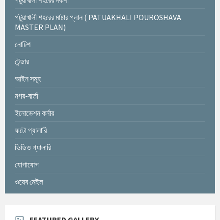
পটুয়াখালী শহরের নকশা
পটুয়াখালী শহরের মাষ্টার প্লান ( PATUAKHALI POUROSHAVA
MASTER PLAN)
নোটিশ
টেন্ডার
আইন সমূহ
নগর-বার্তা
ইনোভেশন কর্নার
ফটো গ্যালারি
ভিডিও গ্যালারি
যোগাযোগ
ওয়েব মেইল
FEATURED GALLERY