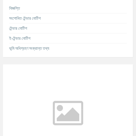
বিজ্ঞপ্তি
সংশোধিত টেন্ডার নোটিশ
টেন্ডার নোটিশ
ই-টেন্ডার নোটিশ
ভূমি অধিগ্রহণ সংক্রান্ত তথ্য
আবহাওয়ার তথ্য
°C
Today
আগস্ট ৭, ২০২৬
m/s
°C
শনিবার
আগস্ট ৮, ২০২৬
m/s
°C
রবিবার
আগস্ট ৯, ২০২৬
m/s
°C
সোমবার
আগস্ট ১০, ২০২৬
m/s