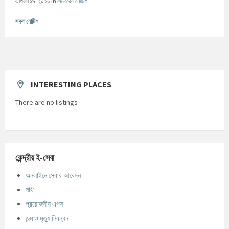
এপ্রিল ১৯, ২০২০
in
জেনারেল নোটিশ
সকল নোটিশ
INTERESTING PLACES
There are no listings
কেন্দ্রীয় ই-সেবা
অনলাইনে সেবার আবেদন
নথি
প্রয়োজনীয় এপস
জন্ম ও মৃত্যু নিবন্ধন