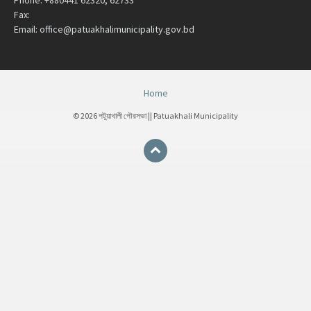
Phone:
+880441 62320, 62733
Fax:
Email:
office@patuakhalimunicipality.gov.bd
Home
© 2026 পটুয়াখালী পৌরসভা || Patuakhali Municipality