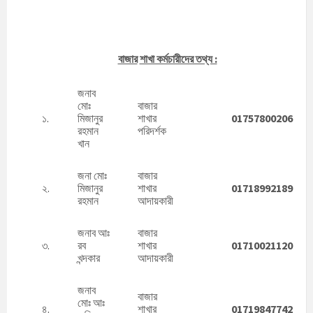
বাজার
শাখা কর্মচারীদের তথ্য :
জনাব
মোঃ
বাজার
১.
মিজানুর
শাখার
01757800206
রহমান
পরিদর্শক
খান
জনা মোঃ
বাজার
২.
মিজানুর
শাখার
01718992189
রহমান
আদায়কারী
জনাব আঃ
বাজার
৩.
রব
শাখার
01710021120
খন্দকার
আদায়কারী
জনাব
বাজার
মোঃ আঃ
৪.
শাখার
01719847742