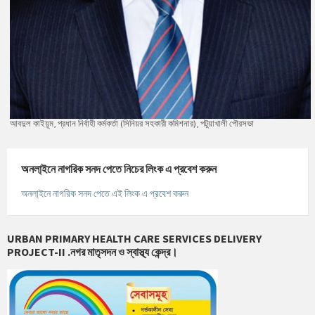
আবদুল কাইয়ূম, প্রধান নির্বাহী কর্মকর্তা (সিনিয়র সহকারী কমিশনার), পটুয়াখালী পৌরসভা
অনলা্‌ইনে নাগরিক সনদ পেতে নিচের লিংক এ প্রবেশ করুন
অনলা্‌ইনে নাগরিক সনদ পেতে এই লিংক এ প্রবেশ করুন
URBAN PRIMARY HEALTH CARE SERVICES DELIVERY
PROJECT-II .নগর মাতৃসদন ও স্বাস্থ্য কেন্দ্র।