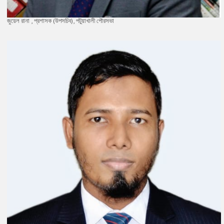
জুয়েল রানা , প্রশাসক (উপসচিব), পটুয়াখালী পৌরসভা