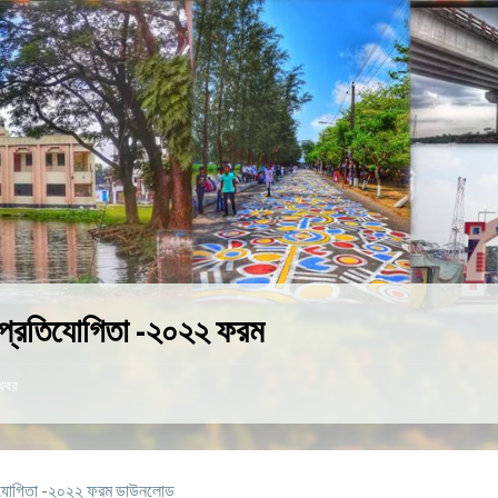
ক প্রতিযোগিতা -২০২২ ফরম
খবর
রতিযোগিতা -২০২২ ফরম ডাউনলোড