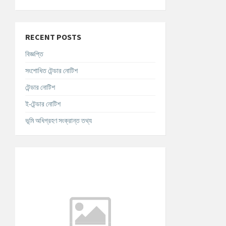
RECENT POSTS
বিজ্ঞপ্তি
সংশোধিত টেন্ডার নোটিশ
টেন্ডার নোটিশ
ই-টেন্ডার নোটিশ
ভূমি অধিগ্রহণ সংক্রান্ত তথ্য
আবহাওয়ার তথ্য
°C
Today
আগস্ট ৯, ২০২৬
m/s
°C
সোমবার
আগস্ট ১০, ২০২৬
m/s