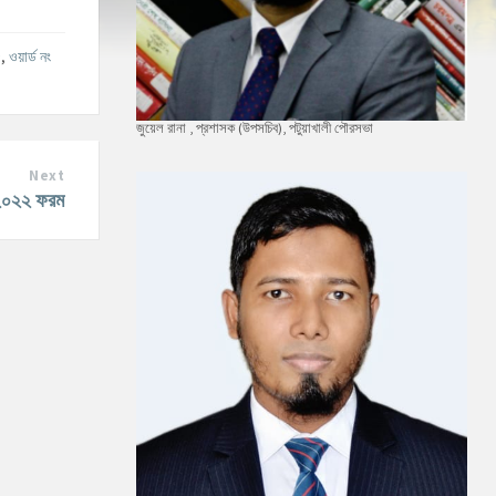
৫
,
ওয়ার্ড নং
জুয়েল রানা , প্রশাসক (উপসচিব), পটুয়াখালী পৌরসভা
Next
া -২০২২ ফরম