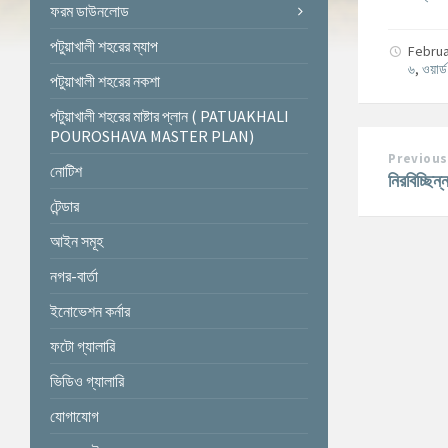
ফরম ডাউনলোড
পটুয়াখালী শহরের ম্যাপ
Februa
৬
,
ওয়ার্
পটুয়াখালী শহরের নকশা
পটুয়াখালী শহরের মাষ্টার প্লান ( PATUAKHALI
POUROSHAVA MASTER PLAN)
Previous
নোটিশ
নিরবিচ্ছিন
টেন্ডার
আইন সমূহ
নগর-বার্তা
ইনোভেশন কর্নার
ফটো গ্যালারি
ভিডিও গ্যালারি
যোগাযোগ