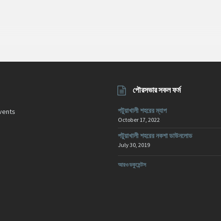
পৌরসভার সকল ফর্ম
পটুয়াখালী শহরের ম্যাপ
vents
October 17, 2022
পটুয়াখালী শহরের নকশা ডাউনলোড
July 30, 2019
আরও ডকুমেন্টস