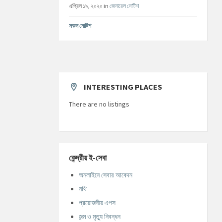
এপ্রিল ১৯, ২০২০
in
জেনারেল নোটিশ
সকল নোটিশ
INTERESTING PLACES
There are no listings
কেন্দ্রীয় ই-সেবা
অনলাইনে সেবার আবেদন
নথি
প্রয়োজনীয় এপস
জন্ম ও মৃত্যু নিবন্ধন