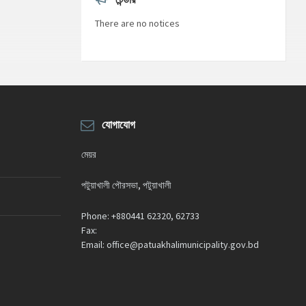
or
decrease
There are no notices
volume.
যোগাযোগ
মেয়র
পটুয়াখালী পৌরসভা, পটুয়াখালী
Phone:
+880441 62320, 62733
Fax:
Email:
office@patuakhalimunicipality.gov.bd