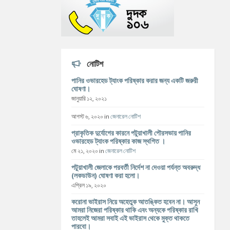
নোটিশ
পানির ওভারহেড ট্যাংক পরিষ্কার করার জন্য একটি জরুরী
ঘোষণা।
জানুয়ারি ১২, ২০২১
আগস্ট ৬, ২০২০
in
জেনারেল নোটিশ
প্রাকৃতিক দুর্যোগের কারনে পটুয়াখালী পৌরসভায় পানির
ওভারহেড ট্যাংক পরিষ্কার কাজ স্থগিত ।
মে ২১, ২০২০
in
জেনারেল নোটিশ
পটুয়াখালী জেলাকে পরবর্তী নির্দেশ না দেওয়া পর্যন্ত অবরুদ্ধ
(লকডাউন) ঘোষণা করা হলো।
এপ্রিল ১৯, ২০২০
করোনা ভাইরাস নিয়ে অহেতুক আতঙ্কিত হবেন না। আসুন
আমরা নিজেরা পরিষ্কার থাকি এবং অন্যকে পরিষ্কার রাখি
তাহলেই আমরা সবাই এই ভাইরাস থেকে মুক্ত থাকতে
পারবো।