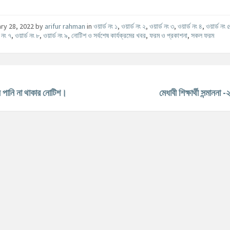
ry 28, 2022
by
arifur rahman
in
ওয়ার্ড নং ১
,
ওয়ার্ড নং ২
,
ওয়ার্ড নং ৩
,
ওয়ার্ড নং ৪
,
ওয়ার্ড নং 
ড নং ৭
,
ওয়ার্ড নং ৮
,
ওয়ার্ড নং ৯
,
নোটিশ ও সর্বশেষ কার্যক্রমের খবর
,
ফরম ও প্রকাশনা
,
সকল ফরম
্ন পানি না থাকার নোটিশ।
মেধাবী শিক্ষার্থী সন্মানন