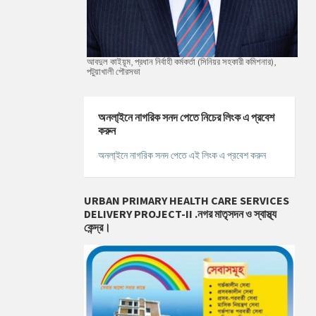
আবদুল কাইয়ূম, প্রধান নির্বাহী কর্মকর্তা (সিনিয়র সহকারী কমিশনার),
পটুয়াখালী পৌরসভা
অনলা্‌ইনে নাগরিক সনদ পেতে নিচের লিংক এ প্রবেশ
করুন
অনলা্‌ইনে নাগরিক সনদ পেতে এই লিংক এ প্রবেশ করুন
URBAN PRIMARY HEALTH CARE SERVICES
DELIVERY PROJECT-II .নগর মাতৃসদন ও স্বাস্থ্য
কেন্দ্র।