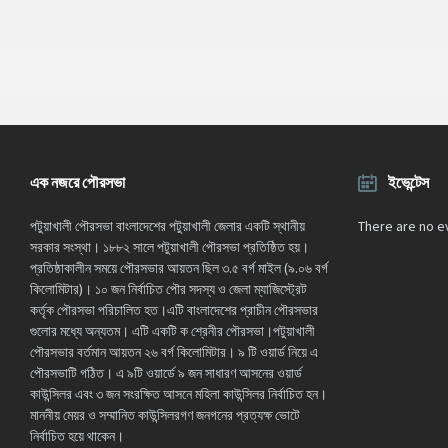
এক নজরে পৌরসভা
ইভেন্টেস
পটুয়াখালী পৌরসভা বাংলাদেশের পটুয়াখালী জেলার একটি স্থানীয়
There are no e
সরকার সংস্থা। ১৮৮২ সালে পটুয়াখালী পৌরসভা প্রতিষ্ঠিত হয়।
প্রতিষ্ঠাকালীন সময়ে পৌরসভার আয়তন ছিল ৩.৫ বর্গ মাইল (৯.০৬ বর্গ
কিলোমিটার)। ১০ জন নির্বাচিত পৌর সদস্য ও জেলা ম্যাজিস্ট্রেট
কর্তৃক পৌরসভা পরিচালিত হত।এটি বাংলাদেশের প্রাচীন পৌরসভার
গুলোর মধ্যে অন্যতম। এটি একটি ক শ্রেনীর পৌরসভা।পটুয়াখালী
পৌরসভার বর্তমান আয়তন ২৬ বর্গ কিলোমিটার। ৯ টি ওয়ার্ড নিয়ে এ
পৌরসভাটি গঠিত। এ ৯টি ওয়ার্ডে ৯ জন সাধারণ আসনের ওয়ার্ড
কাউন্সিলর এবং ৩ জন সংরক্ষিত আসনে মহিলা কাউন্সিলর নির্বাচিত হন।
মাননীয় মেয়র ও সম্মানিত কাউন্সিলরগণ জনগনের প্রত্যক্ষ ভোটে
নির্বাচিত হয়ে থাকেন।