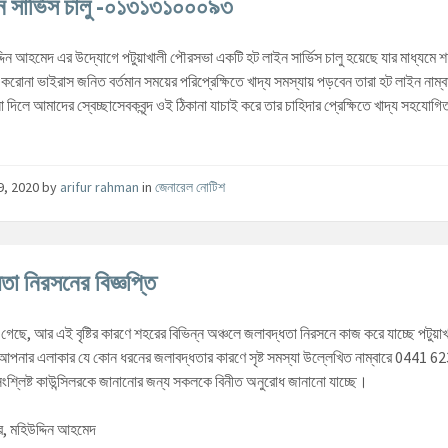
ন সার্ভিস চালু -০১৩১৩১০০০৯৩
্দিন আহমেদ এর উদ্যোগে পটুয়াখালী পৌরসভা একটি হট লাইন সার্ভিস চালু হয়েছে যার মাধ্যমে 
া করোনা ভাইরাস জনিত বর্তমান সময়ের পরিপ্রেক্ষিতে খাদ্য সমস্যায় পড়বেন তারা হট লাইন নাম
া দিলে আমাদের স্বেচ্ছাসেবকবৃন্দ ওই ঠিকানা যাচাই করে তার চাহিদার প্রেক্ষিতে খাদ্য সহযোগিত
19, 2020
by
arifur rahman
in
জেনারেল নোটিশ
তা নিরসনের বিজ্ঞপ্তি
হয়ে গেছে, আর এই বৃষ্টির কারণে শহরের বিভিন্ন অঞ্চলে জলাবদ্ধতা নিরসনে কাজ করে যাচ্ছে পটুয়া
নার এলাকার যে কোন ধরনের জলাবদ্ধতার কারণে সৃষ্ট সমস্যা উল্লেখিত নাম্বারে 0441 
ংশ্লিষ্ট কাউন্সিলরকে জানানোর জন্য সকলকে বিনীত অনুরোধ জানানো যাচ্ছে।
র, মহিউদ্দিন আহমেদ