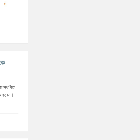
ংক
াজ স্থগিত
চিত করেন।