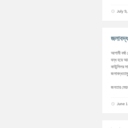
July 9
জলাবদ্ধ
আগামী বর্ষা
বন্ধ হয়ে 
কাউন্সিলর 
জলাবদ্ধতাম
জনতার মেয়
June 1