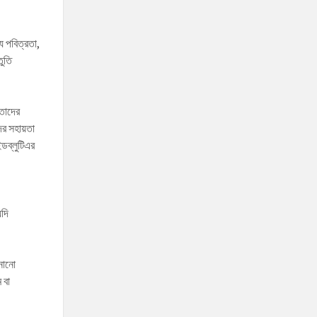
 পবিত্রতা,
তুতি
 তাদের
ের সহায়তা
ইডব্লুটিএর
যদি
ানানো
 বা