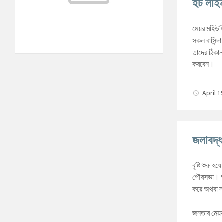
হট লাই
°C
সোমবার
আগস্ট ১০, ২০২৬
m/s
মেয়র মহিউদ
°C
মঙ্গলবার
আগস্ট ১১, ২০২৬
m/s
সকল বাসিন্দ
তাদের ঠিকান
করবেন।
April 
জলাবদ্ধ
বৃষ্টি শুরু 
পৌরসভা। আপ
করে অথবা স
জনতার মেয়