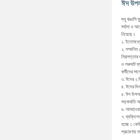
ঈদ উপল
শুধু বাঙাল
মর্যাদা ও আ
নিয়েছে।
১. ইতোমধ্য
২. সম্মানি
নিরাপত্তার
ও লঞ্চঘাট ব
কর্মীদের সাথ
৩. ঈদের ২ 
৪. ঈদের দি
৫. ঈদ উপলক
সড়কবাতি অক
৬. আবহাওয়
৭. ব্যক্তিগ
হচ্ছে। কেউ 
প্রচারণায় 