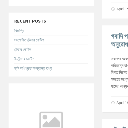
April 
RECENT POSTS
বিজ্ঞপ্তি
গবাদি প
সংশোধিত টেন্ডার নোটিশ
অনুরো
টেন্ডার নোটিশ
সকলের অবগতি
ই-টেন্ডার নোটিশ
পরিচ্ছন্ন র
ভূমি অধিগ্রহণ সংক্রান্ত তথ্য
বিগত দিনের 
সময়ের মধ্য
যাচ্ছে অন্য
আবহাওয়ার তথ্য
°C
Today
April 
আগস্ট ৮, ২০২৬
m/s
°C
রবিবার
আগস্ট ৯, ২০২৬
m/s