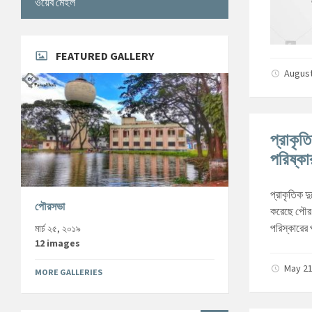
ওয়েব মেইল
FEATURED GALLERY
August
প্রাকৃত
পরিষ্ক
প্রাকৃতিক দ
পৌরসভা
করেছে পৌর ক
পরিস্কারের 
মার্চ ২৫, ২০১৯
12 images
May 21
MORE GALLERIES