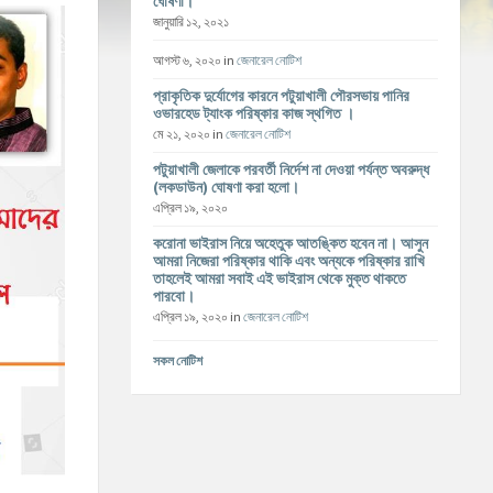
ঘোষণা।
জানুয়ারি ১২, ২০২১
আগস্ট ৬, ২০২০
in
জেনারেল নোটিশ
প্রাকৃতিক দুর্যোগের কারনে পটুয়াখালী পৌরসভায় পানির
ওভারহেড ট্যাংক পরিষ্কার কাজ স্থগিত ।
মে ২১, ২০২০
in
জেনারেল নোটিশ
পটুয়াখালী জেলাকে পরবর্তী নির্দেশ না দেওয়া পর্যন্ত অবরুদ্ধ
(লকডাউন) ঘোষণা করা হলো।
এপ্রিল ১৯, ২০২০
করোনা ভাইরাস নিয়ে অহেতুক আতঙ্কিত হবেন না। আসুন
আমরা নিজেরা পরিষ্কার থাকি এবং অন্যকে পরিষ্কার রাখি
তাহলেই আমরা সবাই এই ভাইরাস থেকে মুক্ত থাকতে
পারবো।
এপ্রিল ১৯, ২০২০
in
জেনারেল নোটিশ
সকল নোটিশ