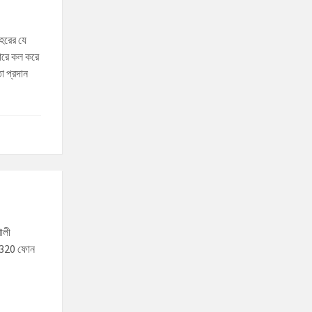
শহরের যে
্বারে কল করে
া প্রদান
খালী
62320 ফোন