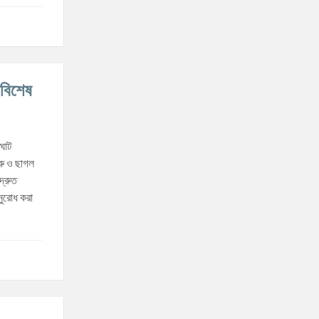
 বিশেষ
াঘাট
গরু ও ছাগল
দ্রুত
নুরোধ করা