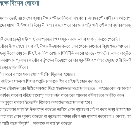
ক্ষে বিশেষ ঘোষণা
ি মুসলমানদেরই নয় দেশের প্রধান উৎসব “ঈদুল ফিতর” সমাগত। আপমর পৌরবাসী যেন যথাযোগ্য
নন্দের সাথে এই উৎসব নির্বিঘ্নে উদযাপন করতে পারে তার জন্য পটুয়াখালী পৌরসভা ব্যাপক প্রস্
েই জেলা কেন্দ্রীয় ঈদগাহ্’র সম্প্রসারণ ও সংস্কার কাজ আমরা সম্পন্ন করতে পেরেছি।
ত পৌরবাসী ও মেহমান যারা এই উৎসব উদযাপন করতে ঢাকা থেকে লঞ্চযোগে প্রিয় শহরে আসবেন
 জন্য ইতোমধ্যে ১০ টি হাই কনফিগারেশনের সিসিটিভি বসানো হয়েছে লঞ্
চঘাটে। আগত যাত্রীদ
্যবস্থাপনায় প্রশাসন ও পৌর কর্তৃপক্ষের উদ্যোগে রোভার স্কাউটসহ পর্যাপ্ত স্বেচ্ছাসেবী বিআ
ে স্বেচ্ছাশ্রম দিবে।
দিন আগে ও পরে সকল খেয়া ঘাট টোল ফ্রি করা হয়েছে।
ন ঝাউতলা সড়ক ও সিঙ্গারা পয়েন্ট এলাকাকে ফ্রি ওয়াইফাই জোন করা হবে।
্ষ্যে পৌরসভা তার সীমিত সক্ষমতা দিয়ে শহরসজ্জার আয়োজন করেছে। শহরের কোন এলাকায় 
ার্যকর থাকে বা পরিচ্ছন্নযোগ্য ময়লা বর্জ্য থাকে তবে আপনার কমিশনারকে অবহিত করুন।
া অনুকূলে থাকলে ঈদের দিন বিকেলে কনসাটের আয়োজন করা হবে।
ত প্রচারণার জন্য ঈদ উপলক্ষ্যে শুভেচ্ছা জানিয়ে কোন ব্যানার বা গেট না করার জন্য উৎসাহ জ
দয়া করে কোন প্রকার শুভেচ্ছা বা প্রচারণায় আমার ছবি বা নাম ব্যবহার করবেন না। কেননা, নাম
নয় আমি কাজে বিশ্বাসী। সকলকে আগাম ঈদ শুভেচ্ছা।