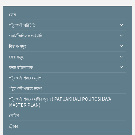
o
s
হোম
t
s
পটুয়াখালী পরিচিতি
n
ওয়ার্ডভিত্তিক তথ্যাদি
a
v
বিভাগ-সমূহ
i
সেবা সমূহ
g
ফরম ডাউনলোড
a
t
পটুয়াখালী শহরের ম্যাপ
i
পটুয়াখালী শহরের নকশা
o
n
পটুয়াখালী শহরের মাষ্টার প্লান ( PATUAKHALI POUROSHAVA
MASTER PLAN)
নোটিশ
টেন্ডার