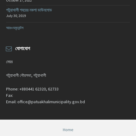
October 17, 2022
পটুয়াখালী শহরের নকশা ডাউনলোড
July 30, 2019
আরও ডকুমেন্টস
যোগাযোগ
মেয়র
পটুয়াখালী পৌরসভা, পটুয়াখালী
Phone:
+880441 62320, 62733
Fax:
Email:
office@patuakhalimunicipality.gov.bd
Home