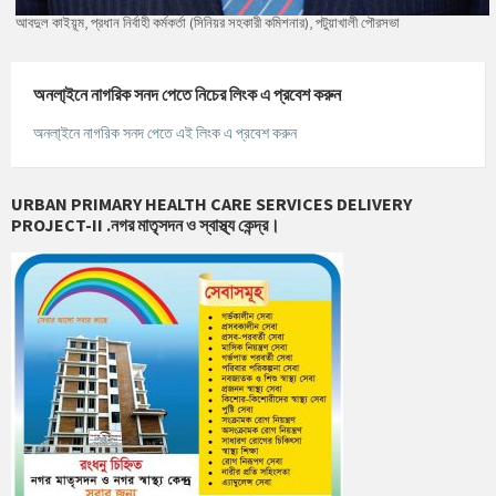
আবদুল কাইয়ূম, প্রধান নির্বাহী কর্মকর্তা (সিনিয়র সহকারী কমিশনার), পটুয়াখালী পৌরসভা
অনলা্‌ইনে নাগরিক সনদ পেতে নিচের লিংক এ প্রবেশ করুন
অনলা্‌ইনে নাগরিক সনদ পেতে এই লিংক এ প্রবেশ করুন
URBAN PRIMARY HEALTH CARE SERVICES DELIVERY
PROJECT-II .নগর মাতৃসদন ও স্বাস্থ্য কেন্দ্র।