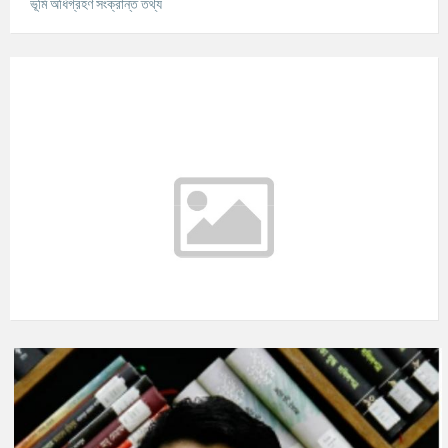
ভূমি অধিগ্রহণ সংক্রান্ত তথ্য
আবহাওয়ার তথ্য
°C
Today
আগস্ট ৮, ২০২৬
m/s
°C
রবিবার
আগস্ট ৯, ২০২৬
m/s
°C
সোমবার
আগস্ট ১০, ২০২৬
m/s
°C
মঙ্গলবার
আগস্ট ১১, ২০২৬
m/s