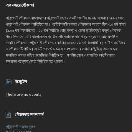
এক নজরে পৌরসভা
পটুয়াখালী পৌরসভা বাংলাদেশের পটুয়াখালী জেলার একটি স্থানীয় সরকার সংস্থা। ১৮৮২ সালে
পটুয়াখালী পৌরসভা প্রতিষ্ঠিত হয়। প্রতিষ্ঠাকালীন সময়ে পৌরসভার আয়তন ছিল ৩.৫ বর্গ মাইল
(৯.০৬ বর্গ কিলোমিটার)। ১০ জন নির্বাচিত পৌর সদস্য ও জেলা ম্যাজিস্ট্রেট কর্তৃক পৌরসভা
পরিচালিত হত।এটি বাংলাদেশের প্রাচীন পৌরসভার গুলোর মধ্যে অন্যতম। এটি একটি ক
শ্রেনীর পৌরসভা।পটুয়াখালী পৌরসভার বর্তমান আয়তন ২৬ বর্গ কিলোমিটার। ৯ টি ওয়ার্ড নিয়ে
এ পৌরসভাটি গঠিত। এ ৯টি ওয়ার্ডে ৯ জন সাধারণ আসনের ওয়ার্ড কাউন্সিলর এবং ৩ জন
সংরক্ষিত আসনে মহিলা কাউন্সিলর নির্বাচিত হন। মাননীয় মেয়র ও সম্মানিত কাউন্সিলরগণ
জনগনের প্রত্যক্ষ ভোটে নির্বাচিত হয়ে থাকেন।
ইভেন্টেস
There are no events
পৌরসভার সকল ফর্ম
পটুয়াখালী শহরের ম্যাপ