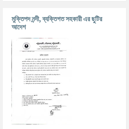
মুক্তিপদ নন্দী, ব্যক্তিগত সহকারী এর ছুটির
আদেশ