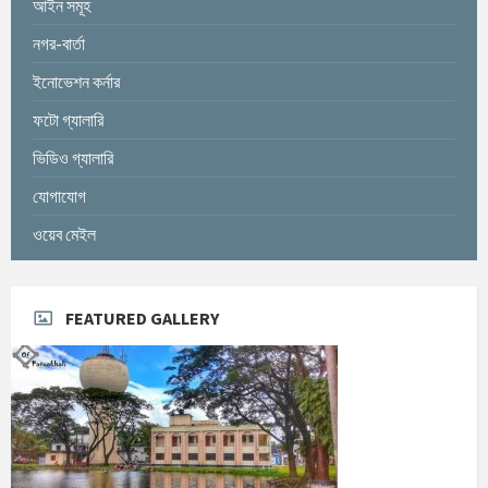
আইন সমূহ
নগর-বার্তা
ইনোভেশন কর্নার
ফটো গ্যালারি
ভিডিও গ্যালারি
যোগাযোগ
ওয়েব মেইল
FEATURED GALLERY