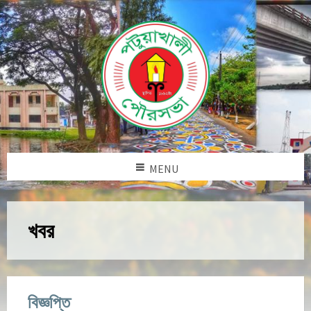
MENU
খবর
বিজ্ঞপ্তি