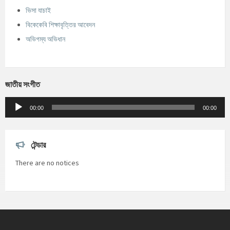
ভিসা যাচাই
বিকেকেবি শিক্ষাবৃত্তির আবেদন
অভিগম্য অভিধান
জাতীয় সংগীত
Audio
Player
00:00
00:00
টেন্ডার
There are no notices