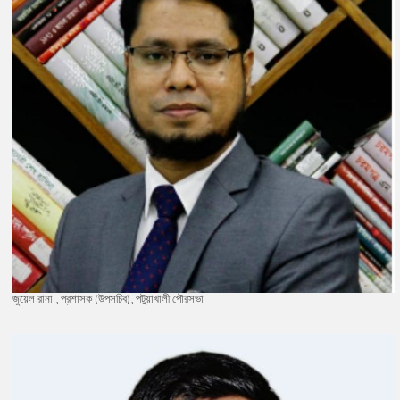
জুয়েল রানা , প্রশাসক (উপসচিব), পটুয়াখালী পৌরসভা