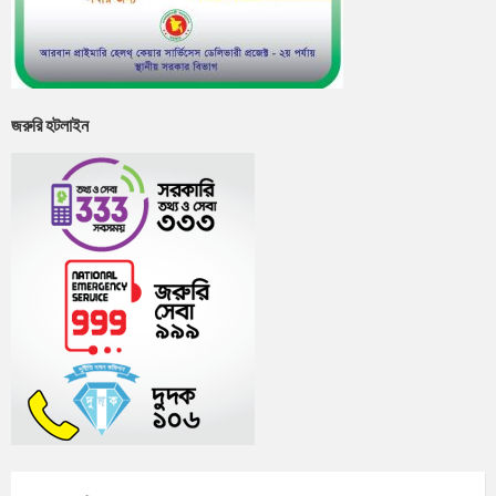
জরুরি হটলাইন