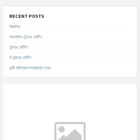
RECENT POSTS
বিজ্ঞপ্তি
সংশোধিত টেন্ডার নোটিশ
টেন্ডার নোটিশ
ই-টেন্ডার নোটিশ
ভূমি অধিগ্রহণ সংক্রান্ত তথ্য
আবহাওয়ার তথ্য
°C
Today
আগস্ট ৮, ২০২৬
m/s
°C
রবিবার
আগস্ট ৯, ২০২৬
m/s
°C
সোমবার