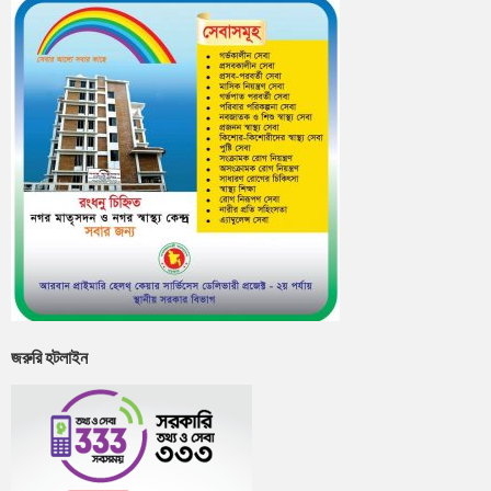
জরুরি হটলাইন