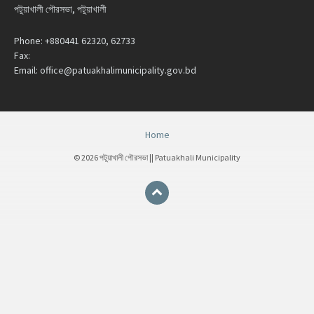
পটুয়াখালী পৌরসভা, পটুয়াখালী
Phone:
+880441 62320, 62733
Fax:
Email:
office@patuakhalimunicipality.gov.bd
Home
© 2026 পটুয়াখালী পৌরসভা || Patuakhali Municipality