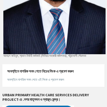
আবদুল কাইয়ূম, প্রধান নির্বাহী কর্মকর্তা (সিনিয়র সহকারী কমিশনার), পটুয়াখালী পৌরসভা
অনলা্‌ইনে নাগরিক সনদ পেতে নিচের লিংক এ প্রবেশ করুন
অনলা্‌ইনে নাগরিক সনদ পেতে এই লিংক এ প্রবেশ করুন
URBAN PRIMARY HEALTH CARE SERVICES DELIVERY
PROJECT-II .নগর মাতৃসদন ও স্বাস্থ্য কেন্দ্র।