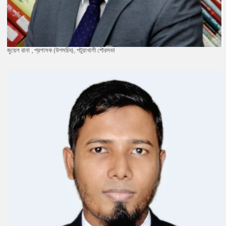
জুয়েল রানা , প্রশাসক (উপসচিব), পটুয়াখালী পৌরসভা