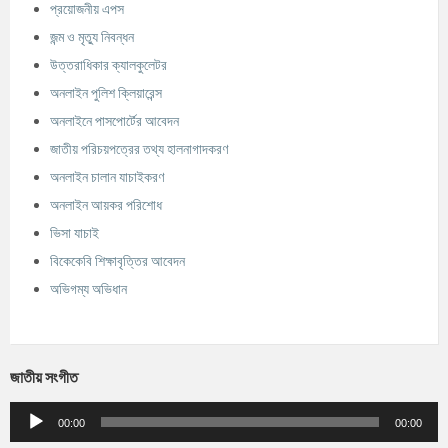
প্রয়োজনীয় এপস
জন্ম ও মৃত্যু নিবন্ধন
উত্তরাধিকার ক্যালকুলেটর
অনলাইন পুলিশ ক্লিয়ারেন্স
অনলাইনে পাসপোর্টের আবেদন
জাতীয় পরিচয়পত্রের তথ্য হালনাগাদকরণ
অনলাইন চালান যাচাইকরণ
অনলাইন আয়কর পরিশোধ
ভিসা যাচাই
বিকেকেবি শিক্ষাবৃত্তির আবেদন
অভিগম্য অভিধান
জাতীয় সংগীত
Audio
Player
00:00
00:00