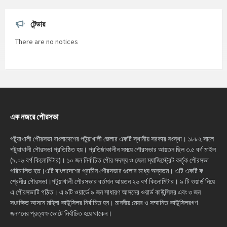
টেন্ডার
There are no notices
এক নজরে পৌরসভা
পটুয়াখালী পৌরসভা বাংলাদেশের পটুয়াখালী জেলার একটি স্থানীয় সরকার সংস্থা। ১৮৮২ সালে
পটুয়াখালী পৌরসভা প্রতিষ্ঠিত হয়। প্রতিষ্ঠাকালীন সময়ে পৌরসভার আয়তন ছিল ৩.৫ বর্গ মাইল
(৯.০৬ বর্গ কিলোমিটার)। ১০ জন নির্বাচিত পৌর সদস্য ও জেলা ম্যাজিস্ট্রেট কর্তৃক পৌরসভা
পরিচালিত হত।এটি বাংলাদেশের প্রাচীন পৌরসভার গুলোর মধ্যে অন্যতম। এটি একটি ক
শ্রেনীর পৌরসভা।পটুয়াখালী পৌরসভার বর্তমান আয়তন ২৬ বর্গ কিলোমিটার। ৯ টি ওয়ার্ড নিয়ে
এ পৌরসভাটি গঠিত। এ ৯টি ওয়ার্ডে ৯ জন সাধারণ আসনের ওয়ার্ড কাউন্সিলর এবং ৩ জন
সংরক্ষিত আসনে মহিলা কাউন্সিলর নির্বাচিত হন। মাননীয় মেয়র ও সম্মানিত কাউন্সিলরগণ
জনগনের প্রত্যক্ষ ভোটে নির্বাচিত হয়ে থাকেন।