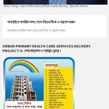
আবদুল কাইয়ূম, প্রধান নির্বাহী কর্মকর্তা (সিনিয়র সহকারী কমিশনার), পটুয়াখালী পৌরসভা
অনলা্‌ইনে নাগরিক সনদ পেতে নিচের লিংক এ প্রবেশ করুন
অনলা্‌ইনে নাগরিক সনদ পেতে এই লিংক এ প্রবেশ করুন
URBAN PRIMARY HEALTH CARE SERVICES DELIVERY
PROJECT-II .নগর মাতৃসদন ও স্বাস্থ্য কেন্দ্র।