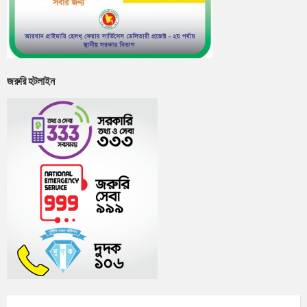
জরুরি হটলাইন