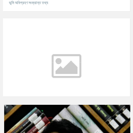
ভূমি অধিগ্রহণ সংক্রান্ত তথ্য
আবহাওয়ার তথ্য
°C
Today
আগস্ট ৭, ২০২৬
m/s
°C
শনিবার
আগস্ট ৮, ২০২৬
m/s
°C
রবিবার
আগস্ট ৯, ২০২৬
m/s
°C
সোমবার
আগস্ট ১০, ২০২৬
m/s