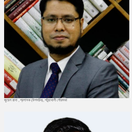
জুয়েল রানা , প্রশাসক (উপসচিব), পটুয়াখালী পৌরসভা