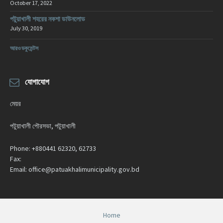
October 17, 2022
পটুয়াখালী শহরের নকশা ডাউনলোড
July 30, 2019
আরও ডকুমেন্টস
যোগাযোগ
মেয়র
পটুয়াখালী পৌরসভা, পটুয়াখালী
Phone:
+880441 62320, 62733
Fax:
Email:
office@patuakhalimunicipality.gov.bd
Home