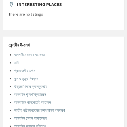
INTERESTING PLACES
There are no listings
কেন্দ্রীয় ই-সেবা
অনলাইনে সেবার আবেদন
নথি
প্রয়োজনীয় এপস
জন্ম ও মৃত্যু নিবন্ধন
উত্তরাধিকার ক্যালকুলেটর
অনলাইন পুলিশ ক্লিয়ারেন্স
অনলাইনে পাসপোর্টের আবেদন
জাতীয় পরিচয়পত্রের তথ্য হালনাগাদকরণ
অনলাইন চালান যাচাইকরণ
অনলাইন আয়কর পরিশোধ