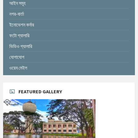
আইন সমূহ
নগর-বার্তা
ইনোভেশন কর্নার
ফটো গ্যালারি
ভিডিও গ্যালারি
যোগাযোগ
ওয়েব মেইল
FEATURED GALLERY