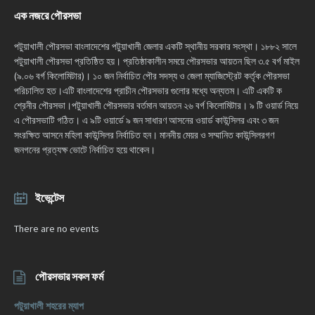
এক নজরে পৌরসভা
পটুয়াখালী পৌরসভা বাংলাদেশের পটুয়াখালী জেলার একটি স্থানীয় সরকার সংস্থা। ১৮৮২ সালে
পটুয়াখালী পৌরসভা প্রতিষ্ঠিত হয়। প্রতিষ্ঠাকালীন সময়ে পৌরসভার আয়তন ছিল ৩.৫ বর্গ মাইল
(৯.০৬ বর্গ কিলোমিটার)। ১০ জন নির্বাচিত পৌর সদস্য ও জেলা ম্যাজিস্ট্রেট কর্তৃক পৌরসভা
পরিচালিত হত।এটি বাংলাদেশের প্রাচীন পৌরসভার গুলোর মধ্যে অন্যতম। এটি একটি ক
শ্রেনীর পৌরসভা।পটুয়াখালী পৌরসভার বর্তমান আয়তন ২৬ বর্গ কিলোমিটার। ৯ টি ওয়ার্ড নিয়ে
এ পৌরসভাটি গঠিত। এ ৯টি ওয়ার্ডে ৯ জন সাধারণ আসনের ওয়ার্ড কাউন্সিলর এবং ৩ জন
সংরক্ষিত আসনে মহিলা কাউন্সিলর নির্বাচিত হন। মাননীয় মেয়র ও সম্মানিত কাউন্সিলরগণ
জনগনের প্রত্যক্ষ ভোটে নির্বাচিত হয়ে থাকেন।
ইভেন্টেস
There are no events
পৌরসভার সকল ফর্ম
পটুয়াখালী শহরের ম্যাপ