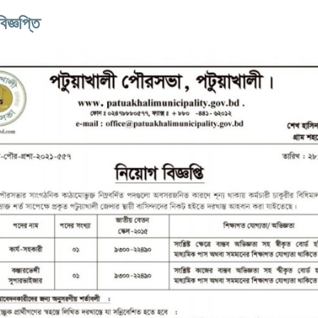
িজ্ঞপ্তি