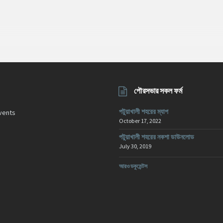
পৌরসভার সকল ফর্ম
পটুয়াখালী শহরের ম্যাপ
vents
October 17, 2022
পটুয়াখালী শহরের নকশা ডাউনলোড
July 30, 2019
আরও ডকুমেন্টস