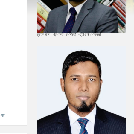
জুয়েল রানা , প্রশাসক (উপসচিব), পটুয়াখালী পৌরসভা
 খবর