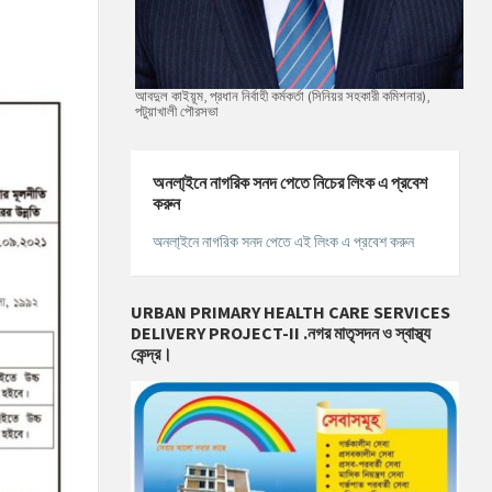
আবদুল কাইয়ূম, প্রধান নির্বাহী কর্মকর্তা (সিনিয়র সহকারী কমিশনার),
পটুয়াখালী পৌরসভা
অনলা্‌ইনে নাগরিক সনদ পেতে নিচের লিংক এ প্রবেশ
করুন
অনলা্‌ইনে নাগরিক সনদ পেতে এই লিংক এ প্রবেশ করুন
URBAN PRIMARY HEALTH CARE SERVICES
DELIVERY PROJECT-II .নগর মাতৃসদন ও স্বাস্থ্য
কেন্দ্র।