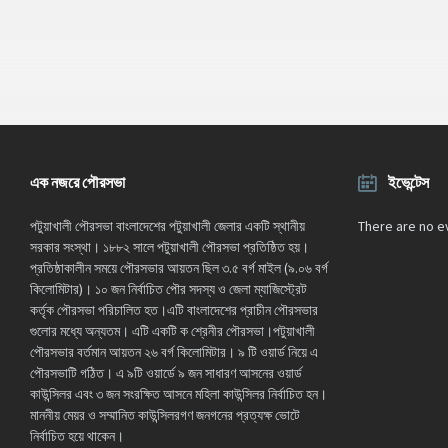
এক নজরে পৌরসভা
ইভেন্টেস
পটুয়াখালী পৌরসভা বাংলাদেশের পটুয়াখালী জেলার একটি স্থানীয়
There are no e
সরকার সংস্থা। ১৮৮২ সালে পটুয়াখালী পৌরসভা প্রতিষ্ঠিত হয়।
প্রতিষ্ঠাকালীন সময়ে পৌরসভার আয়তন ছিল ৩.৫ বর্গ মাইল (৯.০৬ বর্গ
কিলোমিটার)। ১০ জন নির্বাচিত পৌর সদস্য ও জেলা ম্যাজিস্ট্রেট
কর্তৃক পৌরসভা পরিচালিত হত।এটি বাংলাদেশের প্রাচীন পৌরসভার
গুলোর মধ্যে অন্যতম। এটি একটি ক শ্রেনীর পৌরসভা।পটুয়াখালী
পৌরসভার বর্তমান আয়তন ২৬ বর্গ কিলোমিটার। ৯ টি ওয়ার্ড নিয়ে এ
পৌরসভাটি গঠিত। এ ৯টি ওয়ার্ডে ৯ জন সাধারণ আসনের ওয়ার্ড
কাউন্সিলর এবং ৩ জন সংরক্ষিত আসনে মহিলা কাউন্সিলর নির্বাচিত হন।
মাননীয় মেয়র ও সম্মানিত কাউন্সিলরগণ জনগনের প্রত্যক্ষ ভোটে
নির্বাচিত হয়ে থাকেন।