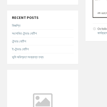
RECENT POSTS
বিজ্ঞপ্তি
Octob
কার্যক্র
সংশোধিত টেন্ডার নোটিশ
টেন্ডার নোটিশ
ই-টেন্ডার নোটিশ
ভূমি অধিগ্রহণ সংক্রান্ত তথ্য
আবহাওয়ার তথ্য
°C
Today
আগস্ট ৬, ২০২৬
m/s
°C
শুক্রবার
আগস্ট ৭, ২০২৬
m/s