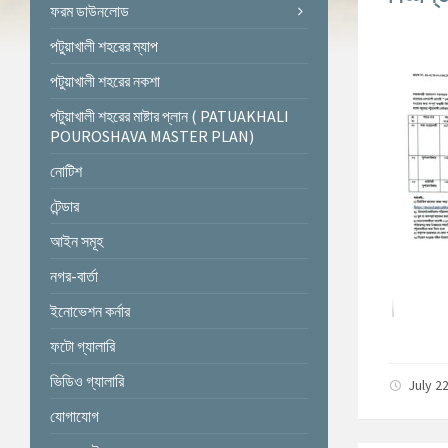
ফরম ডাউনলোড
পটুয়াখালী শহরের ম্যাপ
পটুয়াখালী শহরের নকশা
পটুয়াখালী শহরের মাষ্টার প্লান ( PATUAKHALI
POUROSHAVA MASTER PLAN)
নোটিশ
টেন্ডার
আইন সমূহ
নগর-বার্তা
ইনোভেশন কর্নার
ফটো গ্যালারি
ভিডিও গ্যালারি
July 2
যোগাযোগ