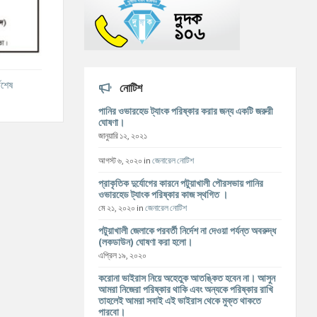
বশেষ
নোটিশ
পানির ওভারহেড ট্যাংক পরিষ্কার করার জন্য একটি জরুরী
ঘোষণা।
জানুয়ারি ১২, ২০২১
আগস্ট ৬, ২০২০
in
জেনারেল নোটিশ
প্রাকৃতিক দুর্যোগের কারনে পটুয়াখালী পৌরসভায় পানির
ওভারহেড ট্যাংক পরিষ্কার কাজ স্থগিত ।
মে ২১, ২০২০
in
জেনারেল নোটিশ
পটুয়াখালী জেলাকে পরবর্তী নির্দেশ না দেওয়া পর্যন্ত অবরুদ্ধ
(লকডাউন) ঘোষণা করা হলো।
এপ্রিল ১৯, ২০২০
করোনা ভাইরাস নিয়ে অহেতুক আতঙ্কিত হবেন না। আসুন
আমরা নিজেরা পরিষ্কার থাকি এবং অন্যকে পরিষ্কার রাখি
তাহলেই আমরা সবাই এই ভাইরাস থেকে মুক্ত থাকতে
পারবো।