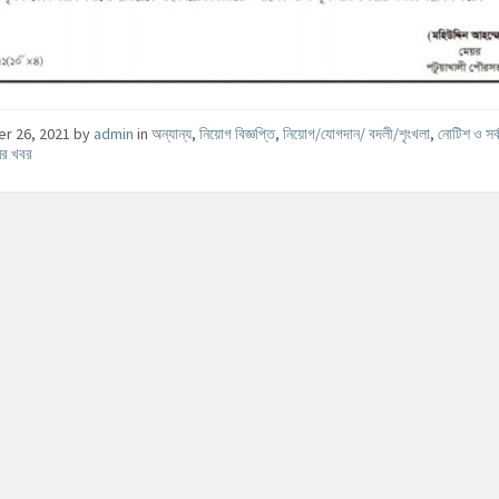
er 26, 2021
by
admin
in
অন্যান্য
,
নিয়োগ বিজ্ঞপ্তি
,
নিয়োগ/যোগদান/ বদলী/শৃংখলা
,
নোটিশ ও সর্
মের খবর