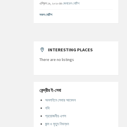
এপ্রিল ১৯, ২০২০
in
জেনারেল নোটিশ
সকল নোটিশ
INTERESTING PLACES
There are no listings
কেন্দ্রীয় ই-সেবা
অনলাইনে সেবার আবেদন
নথি
প্রয়োজনীয় এপস
জন্ম ও মৃত্যু নিবন্ধন