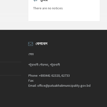
or
decrease
There are no notices
volume.
যোগাযোগ
মেয়র
পটুয়াখালী পৌরসভা, পটুয়াখালী
Phone:
+880441 62320, 62733
Fax:
Email:
office@patuakhalimunicipality.gov.bd