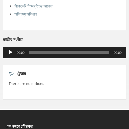
বিকেকেবি শিক্ষাবৃত্তির আবেদন
অভিগম্য অভিধান
জাতীয় সংগীত
Audio
Player
00:00
00:00
টেন্ডার
There are no notices
এক নজরে পৌরসভা