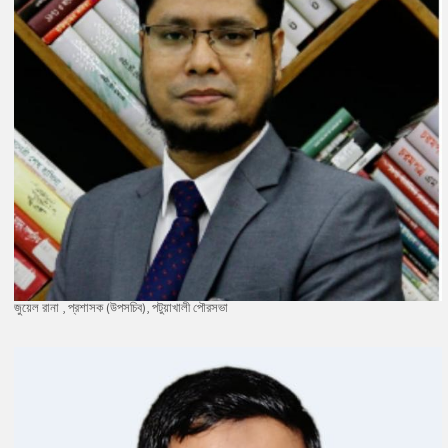
জুয়েল রানা , প্রশাসক (উপসচিব), পটুয়াখালী পৌরসভা