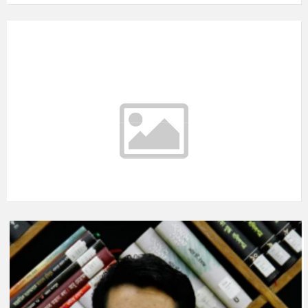
আবহাওয়ার তথ্য
°C
Today
আগস্ট ৭, ২০২৬
m/s
°C
শনিবার
আগস্ট ৮, ২০২৬
m/s
°C
রবিবার
আগস্ট ৯, ২০২৬
m/s
°C
সোমবার
আগস্ট ১০, ২০২৬
m/s