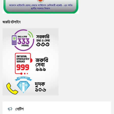
জরুরি হটলাইন
নোটিশ