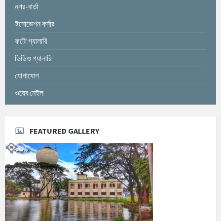
নগর-বার্তা
ইনোভেশন কর্নার
ফটো গ্যালারি
ভিডিও গ্যালারি
যোগাযোগ
ওয়েব মেইল
FEATURED GALLERY