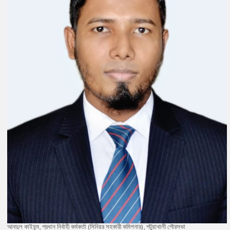
আবদুল কাইয়ূম, প্রধান নির্বাহী কর্মকর্তা (সিনিয়র সহকারী কমিশনার), পটুয়াখালী পৌরসভা