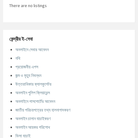
There are no listings
কেন্দ্রীয় ই-সেবা
অনলাইনে সেবার আবেদন
নথি
প্রয়োজনীয় এপস
জন্ম ও মৃত্যু নিবন্ধন
উত্তরাধিকার ক্যালকুলেটর
অনলাইন পুলিশ ক্লিয়ারেন্স
অনলাইনে পাসপোর্টের আবেদন
জাতীয় পরিচয়পত্রের তথ্য হালনাগাদকরণ
অনলাইন চালান যাচাইকরণ
অনলাইন আয়কর পরিশোধ
ভিসা যাচাই