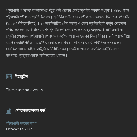
পটুয়াখালী পৌরসভা বাংলাদেশের পটুয়াখালী জেলার একটি স্থানীয় সরকার সংস্থা। ১৮৮২ সালে
পটুয়াখালী পৌরসভা প্রতিষ্ঠিত হয়। প্রতিষ্ঠাকালীন সময়ে পৌরসভার আয়তন ছিল ৩.৫ বর্গ মাইল
(৯.০৬ বর্গ কিলোমিটার)। ১০ জন নির্বাচিত পৌর সদস্য ও জেলা ম্যাজিস্ট্রেট কর্তৃক পৌরসভা
পরিচালিত হত।এটি বাংলাদেশের প্রাচীন পৌরসভার গুলোর মধ্যে অন্যতম। এটি একটি ক
শ্রেনীর পৌরসভা।পটুয়াখালী পৌরসভার বর্তমান আয়তন ২৬ বর্গ কিলোমিটার। ৯ টি ওয়ার্ড নিয়ে
এ পৌরসভাটি গঠিত। এ ৯টি ওয়ার্ডে ৯ জন সাধারণ আসনের ওয়ার্ড কাউন্সিলর এবং ৩ জন
সংরক্ষিত আসনে মহিলা কাউন্সিলর নির্বাচিত হন। মাননীয় মেয়র ও সম্মানিত কাউন্সিলরগণ
জনগনের প্রত্যক্ষ ভোটে নির্বাচিত হয়ে থাকেন।
ইভেন্টেস
There are no events
পৌরসভার সকল ফর্ম
পটুয়াখালী শহরের ম্যাপ
October 17, 2022