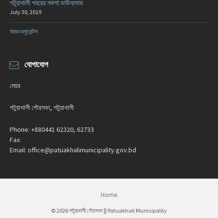
পটুয়াখালী শহরের নকশা ডাউনলোড
July 30, 2019
আরও ডকুমেন্টস
যোগাযোগ
মেয়র
পটুয়াখালী পৌরসভা, পটুয়াখালী
Phone:
+880441 62320, 62733
Fax:
Email:
office@patuakhalimunicipality.gov.bd
Home
© 2026 পটুয়াখালী পৌরসভা || Patuakhali Municipality