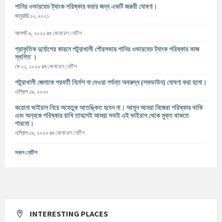
পানির ওভারহেড ট্যাংক পরিষ্কার করার জন্য একটি জরুরী ঘোষণা।
জানুয়ারি ১২, ২০২১
আগস্ট ৬, ২০২০
in
জেনারেল নোটিশ
প্রাকৃতিক দুর্যোগের কারনে পটুয়াখালী পৌরসভায় পানির ওভারহেড ট্যাংক পরিষ্কার কাজ
স্থগিত ।
মে ২১, ২০২০
in
জেনারেল নোটিশ
পটুয়াখালী জেলাকে পরবর্তী নির্দেশ না দেওয়া পর্যন্ত অবরুদ্ধ (লকডাউন) ঘোষণা করা হলো।
এপ্রিল ১৯, ২০২০
করোনা ভাইরাস নিয়ে অহেতুক আতঙ্কিত হবেন না। আসুন আমরা নিজেরা পরিষ্কার থাকি
এবং অন্যকে পরিষ্কার রাখি তাহলেই আমরা সবাই এই ভাইরাস থেকে মুক্ত থাকতে
পারবো।
এপ্রিল ১৯, ২০২০
in
জেনারেল নোটিশ
সকল নোটিশ
INTERESTING PLACES