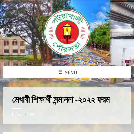
MENU
মেধাবী শিক্ষার্থী সন্মাননা -২০২২ ফরম
Home
খবর