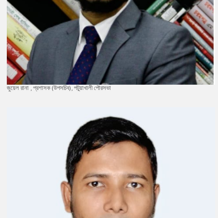
জুয়েল রানা , প্রশাসক (উপসচিব), পটুয়াখালী পৌরসভা