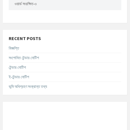
ওয়ার্ড সংরক্ষিত-৩
RECENT POSTS
বিজ্ঞপ্তি
সংশোধিত টেন্ডার নোটিশ
টেন্ডার নোটিশ
ই-টেন্ডার নোটিশ
ভূমি অধিগ্রহণ সংক্রান্ত তথ্য
আবহাওয়ার তথ্য
°C
Today
আগস্ট ৬, ২০২৬
m/s