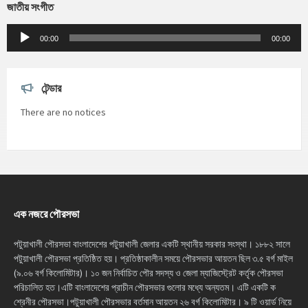
জাতীয় সংগীত
Audio
Player
00:00
00:00
টেন্ডার
There are no notices
এক নজরে পৌরসভা
পটুয়াখালী পৌরসভা বাংলাদেশের পটুয়াখালী জেলার একটি স্থানীয় সরকার সংস্থা। ১৮৮২ সালে
পটুয়াখালী পৌরসভা প্রতিষ্ঠিত হয়। প্রতিষ্ঠাকালীন সময়ে পৌরসভার আয়তন ছিল ৩.৫ বর্গ মাইল
(৯.০৬ বর্গ কিলোমিটার)। ১০ জন নির্বাচিত পৌর সদস্য ও জেলা ম্যাজিস্ট্রেট কর্তৃক পৌরসভা
পরিচালিত হত।এটি বাংলাদেশের প্রাচীন পৌরসভার গুলোর মধ্যে অন্যতম। এটি একটি ক
শ্রেনীর পৌরসভা।পটুয়াখালী পৌরসভার বর্তমান আয়তন ২৬ বর্গ কিলোমিটার। ৯ টি ওয়ার্ড নিয়ে