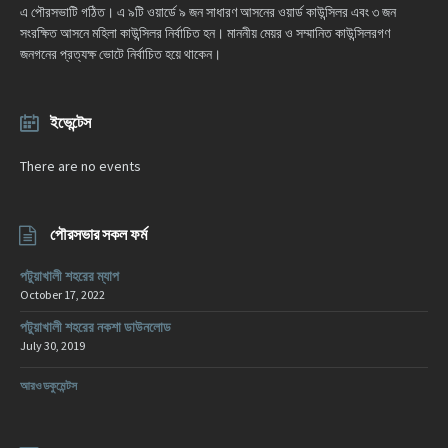
এ পৌরসভাটি গঠিত। এ ৯টি ওয়ার্ডে ৯ জন সাধারণ আসনের ওয়ার্ড কাউন্সিলর এবং ৩ জন
সংরক্ষিত আসনে মহিলা কাউন্সিলর নির্বাচিত হন। মাননীয় মেয়র ও সম্মানিত কাউন্সিলরগণ
জনগনের প্রত্যক্ষ ভোটে নির্বাচিত হয়ে থাকেন।
ইভেন্টেস
There are no events
পৌরসভার সকল ফর্ম
পটুয়াখালী শহরের ম্যাপ
October 17, 2022
পটুয়াখালী শহরের নকশা ডাউনলোড
July 30, 2019
আরও ডকুমেন্টস