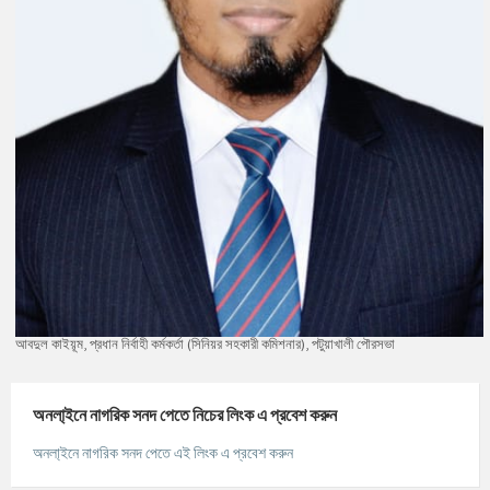
আবদুল কাইয়ূম, প্রধান নির্বাহী কর্মকর্তা (সিনিয়র সহকারী কমিশনার), পটুয়াখালী পৌরসভা
অনলা্‌ইনে নাগরিক সনদ পেতে নিচের লিংক এ প্রবেশ করুন
অনলা্‌ইনে নাগরিক সনদ পেতে এই লিংক এ প্রবেশ করুন