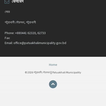
যোগাযোগ
মেয়র
পটুয়াখালী পৌরসভা, পটুয়াখালী
Phone:
+880441 62320, 62733
Fax:
Email:
office@patuakhalimunicipality.gov.bd
Home
© 2026 পটুয়াখালী পৌরসভা || Patuakhali Municipality