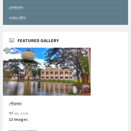
যোগাযোগ
ওয়েব মেইল
FEATURED GALLERY
পৌরসভা
মার্চ ২৫, ২০১৯
12 images