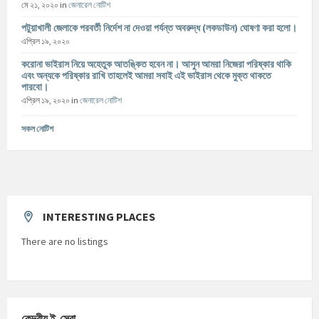
মে ২১, ২০২০
in
জেনারেল নোটিশ
পটুয়াখালী জেলাকে পরবর্তী নির্দেশ না দেওয়া পর্যন্ত অবরুদ্ধ (লকডাউন) ঘোষণা করা হলো।
এপ্রিল ১৯, ২০২০
করোনা ভাইরাস নিয়ে অহেতুক আতঙ্কিত হবেন না। আসুন আমরা নিজেরা পরিষ্কার থাকি
এবং অন্যকে পরিষ্কার রাখি তাহলেই আমরা সবাই এই ভাইরাস থেকে মুক্ত থাকতে
পারবো।
এপ্রিল ১৯, ২০২০
in
জেনারেল নোটিশ
সকল নোটিশ
INTERESTING PLACES
There are no listings
কেন্দ্রীয় ই-সেবা