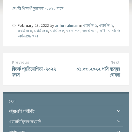
মেধাবী শিক্ষার্থী সন্মাননা -২০২২ ফরম
February 28, 2022
by
arifur rahman
in
ওয়ার্ড নং ১
,
ওয়ার্ড নং ২
,
ওয়ার্ড নং ৩
,
ওয়ার্ড নং ৪
,
ওয়ার্ড নং ৫
,
ওয়ার্ড নং ৬
,
ওয়ার্ড নং ৭
,
নোটিশ ও সর্বশেষ
কার্যক্রমের খবর
Previous
Next
বিতর্ক প্রতিযোগিতা -২০২২
০১.০৩.২০২২ পানি বন্ধের
ফরম
ঘোষনা
হোম
পটুয়াখালী পরিচিতি
ওয়ার্ডভিত্তিক তথ্যাদি
বিভাগ-সমূহ