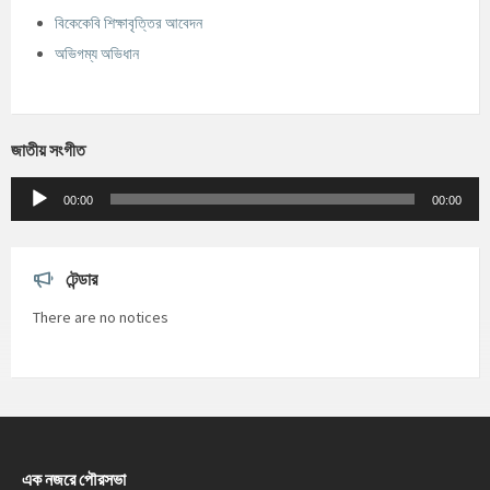
বিকেকেবি শিক্ষাবৃত্তির আবেদন
অভিগম্য অভিধান
জাতীয় সংগীত
Audio
Player
00:00
00:00
টেন্ডার
There are no notices
এক নজরে পৌরসভা