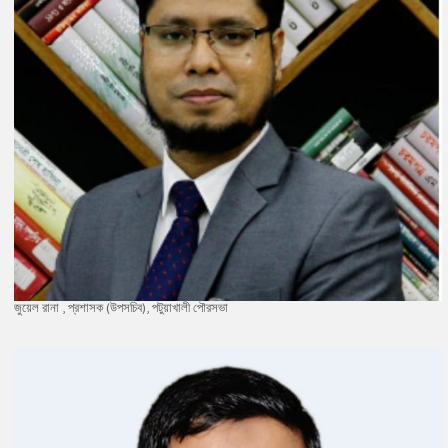
জুয়েল রানা , প্রশাসক (উপসচিব), পটুয়াখালী পৌরসভা