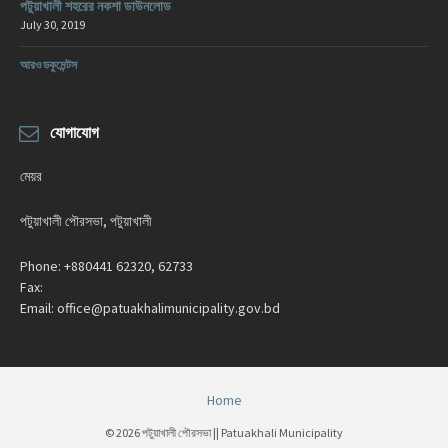
পটুয়াখালী শহরের নকশা ডাউনলোড
July 30, 2019
আরও ডকুমেন্টস
যোগাযোগ
মেয়র
পটুয়াখালী পৌরসভা, পটুয়াখালী
Phone:
+880441 62320, 62733
Fax:
Email:
office@patuakhalimunicipality.gov.bd
Home
© 2026 পটুয়াখালী পৌরসভা || Patuakhali Municipality