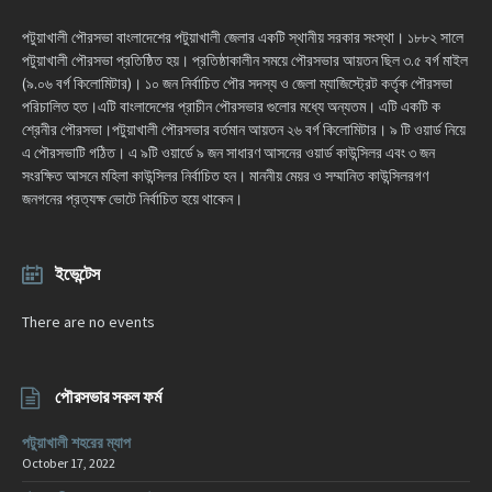
পটুয়াখালী পৌরসভা বাংলাদেশের পটুয়াখালী জেলার একটি স্থানীয় সরকার সংস্থা। ১৮৮২ সালে
পটুয়াখালী পৌরসভা প্রতিষ্ঠিত হয়। প্রতিষ্ঠাকালীন সময়ে পৌরসভার আয়তন ছিল ৩.৫ বর্গ মাইল
(৯.০৬ বর্গ কিলোমিটার)। ১০ জন নির্বাচিত পৌর সদস্য ও জেলা ম্যাজিস্ট্রেট কর্তৃক পৌরসভা
পরিচালিত হত।এটি বাংলাদেশের প্রাচীন পৌরসভার গুলোর মধ্যে অন্যতম। এটি একটি ক
শ্রেনীর পৌরসভা।পটুয়াখালী পৌরসভার বর্তমান আয়তন ২৬ বর্গ কিলোমিটার। ৯ টি ওয়ার্ড নিয়ে
এ পৌরসভাটি গঠিত। এ ৯টি ওয়ার্ডে ৯ জন সাধারণ আসনের ওয়ার্ড কাউন্সিলর এবং ৩ জন
সংরক্ষিত আসনে মহিলা কাউন্সিলর নির্বাচিত হন। মাননীয় মেয়র ও সম্মানিত কাউন্সিলরগণ
জনগনের প্রত্যক্ষ ভোটে নির্বাচিত হয়ে থাকেন।
ইভেন্টেস
There are no events
পৌরসভার সকল ফর্ম
পটুয়াখালী শহরের ম্যাপ
October 17, 2022