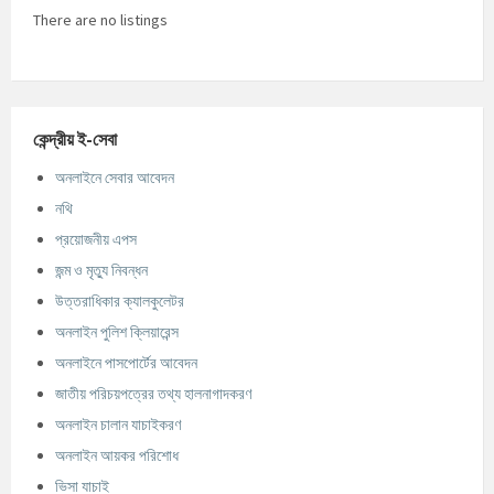
There are no listings
কেন্দ্রীয় ই-সেবা
অনলাইনে সেবার আবেদন
নথি
প্রয়োজনীয় এপস
জন্ম ও মৃত্যু নিবন্ধন
উত্তরাধিকার ক্যালকুলেটর
অনলাইন পুলিশ ক্লিয়ারেন্স
অনলাইনে পাসপোর্টের আবেদন
জাতীয় পরিচয়পত্রের তথ্য হালনাগাদকরণ
অনলাইন চালান যাচাইকরণ
অনলাইন আয়কর পরিশোধ
ভিসা যাচাই