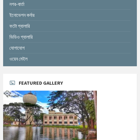
নগর-বার্তা
ইনোভেশন কর্নার
ফটো গ্যালারি
ভিডিও গ্যালারি
যোগাযোগ
ওয়েব মেইল
FEATURED GALLERY