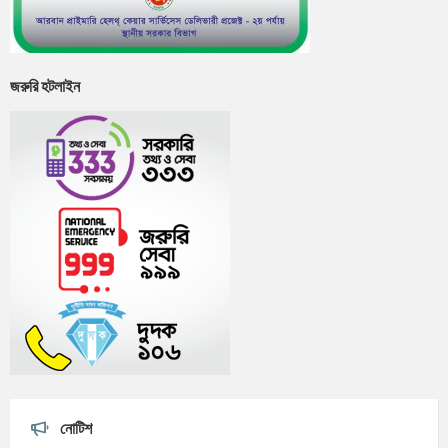
জরুরি হটলাইন
নোটিশ