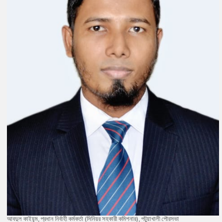
আবদুল কাইয়ূম, প্রধান নির্বাহী কর্মকর্তা (সিনিয়র সহকারী কমিশনার), পটুয়াখালী পৌরসভা