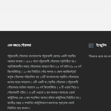
এক নজরে পৌরসভা
ইভেন্টেস
পটুয়াখালী পৌরসভা বাংলাদেশের পটুয়াখালী জেলার একটি স্থানীয়
There are no e
সরকার সংস্থা। ১৮৮২ সালে পটুয়াখালী পৌরসভা প্রতিষ্ঠিত হয়।
প্রতিষ্ঠাকালীন সময়ে পৌরসভার আয়তন ছিল ৩.৫ বর্গ মাইল (৯.০৬ বর্গ
কিলোমিটার)। ১০ জন নির্বাচিত পৌর সদস্য ও জেলা ম্যাজিস্ট্রেট
কর্তৃক পৌরসভা পরিচালিত হত।এটি বাংলাদেশের প্রাচীন পৌরসভার
গুলোর মধ্যে অন্যতম। এটি একটি ক শ্রেনীর পৌরসভা।পটুয়াখালী
পৌরসভার বর্তমান আয়তন ২৬ বর্গ কিলোমিটার। ৯ টি ওয়ার্ড নিয়ে এ
পৌরসভাটি গঠিত। এ ৯টি ওয়ার্ডে ৯ জন সাধারণ আসনের ওয়ার্ড
কাউন্সিলর এবং ৩ জন সংরক্ষিত আসনে মহিলা কাউন্সিলর নির্বাচিত হন।
মাননীয় মেয়র ও সম্মানিত কাউন্সিলরগণ জনগনের প্রত্যক্ষ ভোটে
নির্বাচিত হয়ে থাকেন।