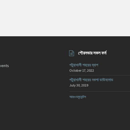
পৌরসভার সকল ফর্ম
পটুয়াখালী শহরের ম্যাপ
vents
October 17, 2022
পটুয়াখালী শহরের নকশা ডাউনলোড
July 30, 2019
আরও ডকুমেন্টস