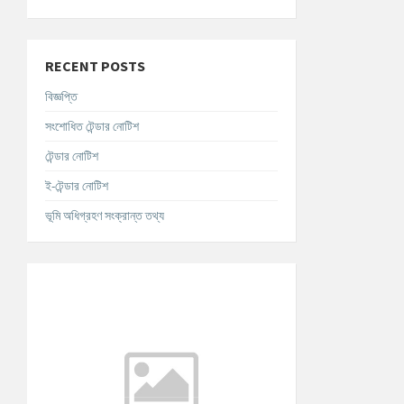
RECENT POSTS
বিজ্ঞপ্তি
সংশোধিত টেন্ডার নোটিশ
টেন্ডার নোটিশ
ই-টেন্ডার নোটিশ
ভূমি অধিগ্রহণ সংক্রান্ত তথ্য
আবহাওয়ার তথ্য
°C
Today
আগস্ট ৮, ২০২৬
m/s
°C
রবিবার
আগস্ট ৯, ২০২৬
m/s