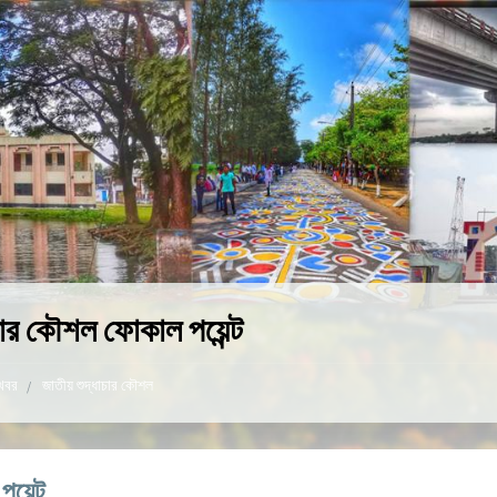
াচার কৌশল ফোকাল পয়েন্ট
খবর
জাতীয় শুদ্ধাচার কৌশল
য়েন্ট