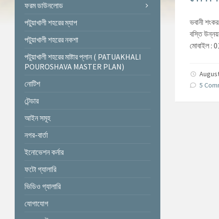
ফরম ডাউনলোড
ভবানী শংকর
পটুয়াখালী শহরের ম্যাপ
বস্তি উন্নয়ন
পটুয়াখালী শহরের নকশা
মোবাইল :
পটুয়াখালী শহরের মাষ্টার প্লান ( PATUAKHALI
POUROSHAVA MASTER PLAN)
August
নোটিশ
5 Com
টেন্ডার
আইন সমূহ
নগর-বার্তা
ইনোভেশন কর্নার
ফটো গ্যালারি
ভিডিও গ্যালারি
যোগাযোগ