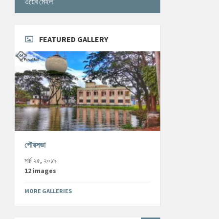
ওয়েব মেইল
FEATURED GALLERY
পৌরসভা
মার্চ ২৫, ২০১৯
12 images
MORE GALLERIES