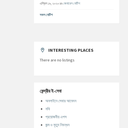
এপ্রিল ১৯, ২০২০
in
জেনারেল নোটিশ
সকল নোটিশ
INTERESTING PLACES
There are no listings
কেন্দ্রীয় ই-সেবা
অনলাইনে সেবার আবেদন
নথি
প্রয়োজনীয় এপস
জন্ম ও মৃত্যু নিবন্ধন