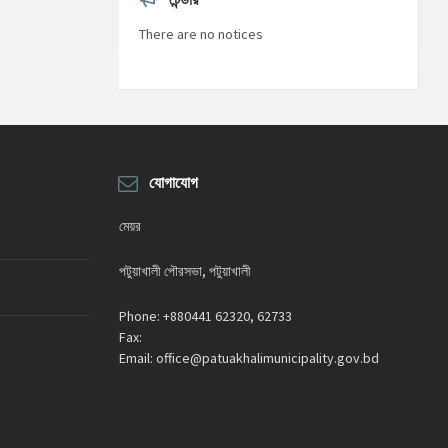
or
decrease
There are no notices
volume.
যোগাযোগ
মেয়র
পটুয়াখালী পৌরসভা, পটুয়াখালী
Phone:
+880441 62320, 62733
Fax:
Email:
office@patuakhalimunicipality.gov.bd