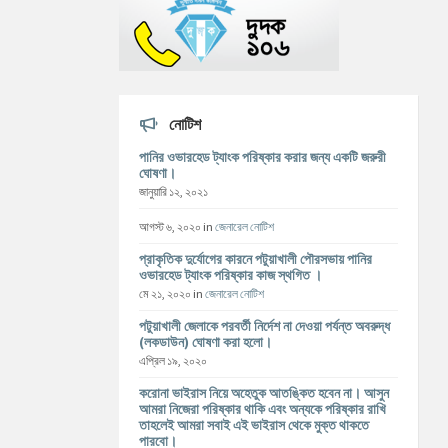
নোটিশ
পানির ওভারহেড ট্যাংক পরিষ্কার করার জন্য একটি জরুরী
ঘোষণা।
জানুয়ারি ১২, ২০২১
আগস্ট ৬, ২০২০
in
জেনারেল নোটিশ
প্রাকৃতিক দুর্যোগের কারনে পটুয়াখালী পৌরসভায় পানির
ওভারহেড ট্যাংক পরিষ্কার কাজ স্থগিত ।
মে ২১, ২০২০
in
জেনারেল নোটিশ
পটুয়াখালী জেলাকে পরবর্তী নির্দেশ না দেওয়া পর্যন্ত অবরুদ্ধ
(লকডাউন) ঘোষণা করা হলো।
এপ্রিল ১৯, ২০২০
করোনা ভাইরাস নিয়ে অহেতুক আতঙ্কিত হবেন না। আসুন
আমরা নিজেরা পরিষ্কার থাকি এবং অন্যকে পরিষ্কার রাখি
তাহলেই আমরা সবাই এই ভাইরাস থেকে মুক্ত থাকতে
পারবো।