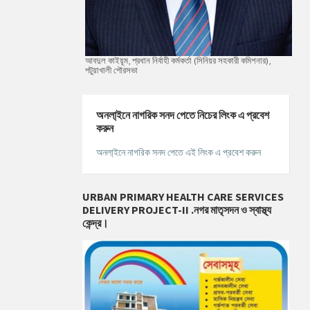
আবদুল কাইয়ূম, প্রধান নির্বাহী কর্মকর্তা (সিনিয়র সহকারী কমিশনার),
পটুয়াখালী পৌরসভা
অনলা্‌ইনে নাগরিক সনদ পেতে নিচের লিংক এ প্রবেশ
করুন
অনলা্‌ইনে নাগরিক সনদ পেতে এই লিংক এ প্রবেশ করুন
URBAN PRIMARY HEALTH CARE SERVICES
DELIVERY PROJECT-II .নগর মাতৃসদন ও স্বাস্থ্য
কেন্দ্র।