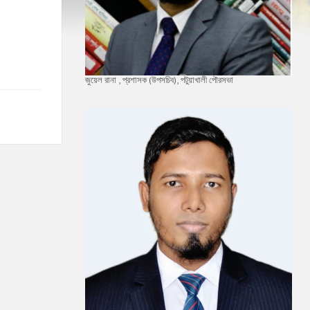
জুয়েল রানা , প্রশাসক (উপসচিব), পটুয়াখালী পৌরসভা