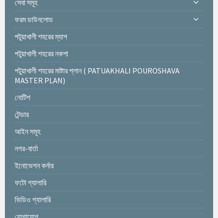
সেবা সমূহ
g
ফরম ডাউনলোড
a
t
পটুয়াখালী শহরের ম্যাপ
i
পটুয়াখালী শহরের নকশা
o
n
পটুয়াখালী শহরের মাষ্টার প্লান ( PATUAKHALI POUROSHAVA
MASTER PLAN)
নোটিশ
টেন্ডার
আইন সমূহ
নগর-বার্তা
ইনোভেশন কর্নার
ফটো গ্যালারি
ভিডিও গ্যালারি
যোগাযোগ