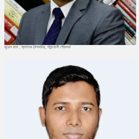
জুয়েল রানা , প্রশাসক (উপসচিব), পটুয়াখালী পৌরসভা