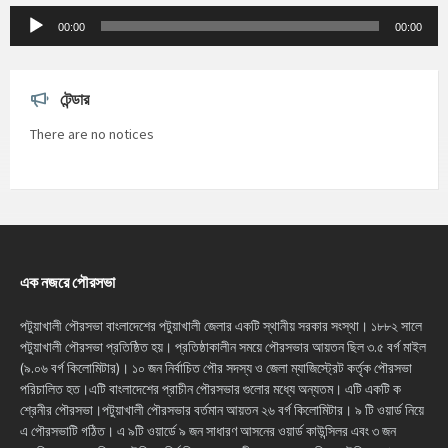
Audio
Player
00:00
00:00
টেন্ডার
There are no notices
এক নজরে পৌরসভা
পটুয়াখালী পৌরসভা বাংলাদেশের পটুয়াখালী জেলার একটি স্থানীয় সরকার সংস্থা। ১৮৮২ সালে
পটুয়াখালী পৌরসভা প্রতিষ্ঠিত হয়। প্রতিষ্ঠাকালীন সময়ে পৌরসভার আয়তন ছিল ৩.৫ বর্গ মাইল
(৯.০৬ বর্গ কিলোমিটার)। ১০ জন নির্বাচিত পৌর সদস্য ও জেলা ম্যাজিস্ট্রেট কর্তৃক পৌরসভা
পরিচালিত হত।এটি বাংলাদেশের প্রাচীন পৌরসভার গুলোর মধ্যে অন্যতম। এটি একটি ক
শ্রেনীর পৌরসভা।পটুয়াখালী পৌরসভার বর্তমান আয়তন ২৬ বর্গ কিলোমিটার। ৯ টি ওয়ার্ড নিয়ে
এ পৌরসভাটি গঠিত। এ ৯টি ওয়ার্ডে ৯ জন সাধারণ আসনের ওয়ার্ড কাউন্সিলর এবং ৩ জন