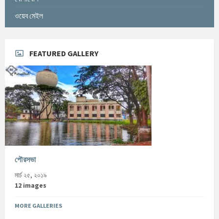
ওয়েব মেইল
FEATURED GALLERY
পৌরসভা
মার্চ ২৫, ২০১৯
12 images
MORE GALLERIES