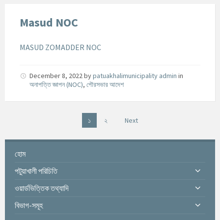
Masud NOC
MASUD ZOMADDER NOC
December 8, 2022
by
patuakhalimunicipality admin
in
অনাপত্তি জ্ঞাপন (NOC)
,
পৌরসভার আদেশ
P
১
২
Next
o
s
হোম
t
s
পটুয়াখালী পরিচিতি
n
ওয়ার্ডভিত্তিক তথ্যাদি
a
v
বিভাগ-সমূহ
i