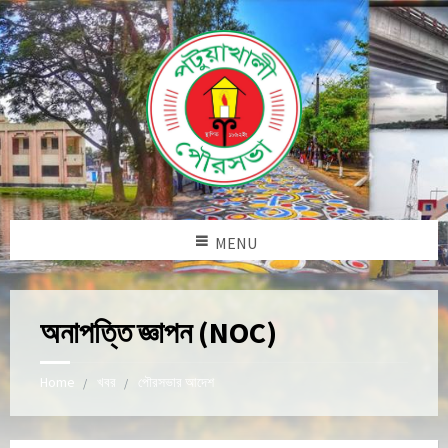
MENU
অনাপত্তি জ্ঞাপন (NOC)
Home
খবর
পৌরসভার আদেশ