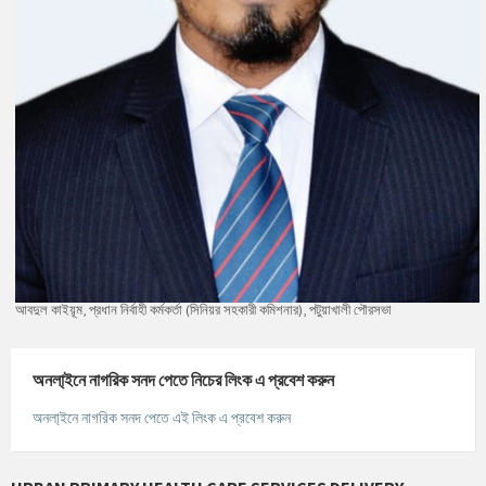
আবদুল কাইয়ূম, প্রধান নির্বাহী কর্মকর্তা (সিনিয়র সহকারী কমিশনার), পটুয়াখালী পৌরসভা
অনলা্‌ইনে নাগরিক সনদ পেতে নিচের লিংক এ প্রবেশ করুন
অনলা্‌ইনে নাগরিক সনদ পেতে এই লিংক এ প্রবেশ করুন