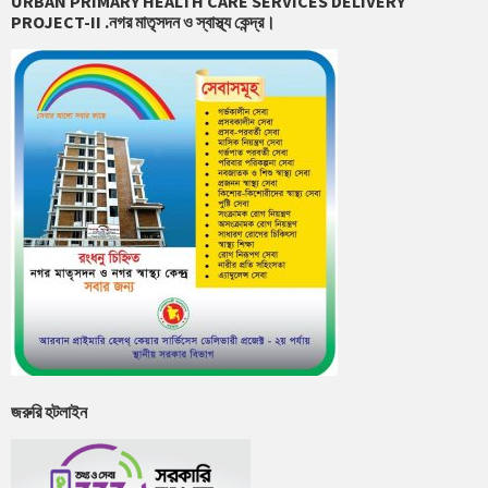
URBAN PRIMARY HEALTH CARE SERVICES DELIVERY
PROJECT-II .নগর মাতৃসদন ও স্বাস্থ্য কেন্দ্র।
জরুরি হটলাইন