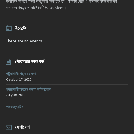
সংরক্ষিত আসনে মহিলা কাউন্সিলর নির্বাচিত হন। মাননীয় মেয়র ও সম্মানিত কাউন্সিলরগণ
জনগনের প্রত্যক্ষ ভোটে নির্বাচিত হয়ে থাকেন।
ইভেন্টেস
There are no events
পৌরসভার সকল ফর্ম
পটুয়াখালী শহরের ম্যাপ
October 17, 2022
পটুয়াখালী শহরের নকশা ডাউনলোড
July 30, 2019
আরও ডকুমেন্টস
যোগাযোগ