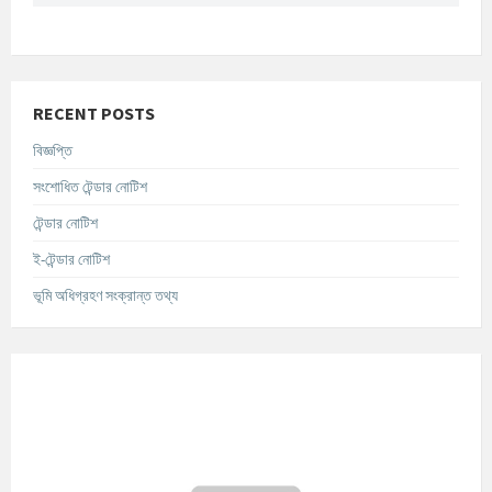
RECENT POSTS
বিজ্ঞপ্তি
সংশোধিত টেন্ডার নোটিশ
টেন্ডার নোটিশ
ই-টেন্ডার নোটিশ
ভূমি অধিগ্রহণ সংক্রান্ত তথ্য
আবহাওয়ার তথ্য
°C
Today
আগস্ট ৯, ২০২৬
m/s
°C
সোমবার