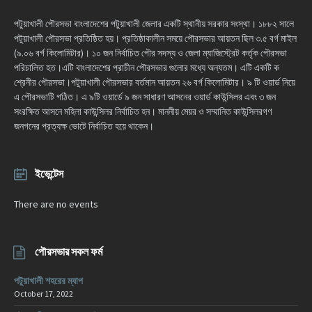
পটুয়াখালী পৌরসভা বাংলাদেশের পটুয়াখালী জেলার একটি স্থানীয় সরকার সংস্থা। ১৮৮২ সালে
পটুয়াখালী পৌরসভা প্রতিষ্ঠিত হয়। প্রতিষ্ঠাকালীন সময়ে পৌরসভার আয়তন ছিল ৩.৫ বর্গ মাইল
(৯.০৬ বর্গ কিলোমিটার)। ১০ জন নির্বাচিত পৌর সদস্য ও জেলা ম্যাজিস্ট্রেট কর্তৃক পৌরসভা
পরিচালিত হত।এটি বাংলাদেশের প্রাচীন পৌরসভার গুলোর মধ্যে অন্যতম। এটি একটি ক
শ্রেনীর পৌরসভা।পটুয়াখালী পৌরসভার বর্তমান আয়তন ২৬ বর্গ কিলোমিটার। ৯ টি ওয়ার্ড নিয়ে
এ পৌরসভাটি গঠিত। এ ৯টি ওয়ার্ডে ৯ জন সাধারণ আসনের ওয়ার্ড কাউন্সিলর এবং ৩ জন
সংরক্ষিত আসনে মহিলা কাউন্সিলর নির্বাচিত হন। মাননীয় মেয়র ও সম্মানিত কাউন্সিলরগণ
জনগনের প্রত্যক্ষ ভোটে নির্বাচিত হয়ে থাকেন।
ইভেন্টেস
There are no events
পৌরসভার সকল ফর্ম
পটুয়াখালী শহরের ম্যাপ
October 17, 2022