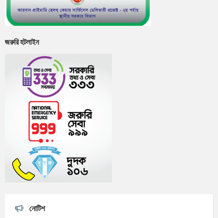
জরুরি হটলাইন
নোটিশ