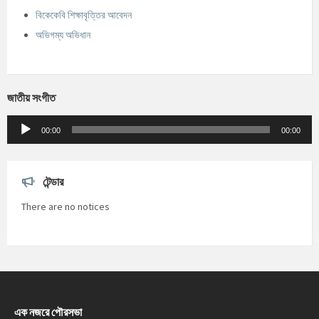
বিকেকেবি শিক্ষাবৃত্তির আবেদন
অভিগম্য অভিধান
জাতীয় সংগীত
Audio
Player
00:00
00:00
টেন্ডার
There are no notices
এক নজরে পৌরসভা