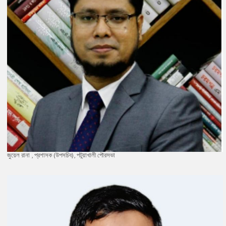
জুয়েল রানা , প্রশাসক (উপসচিব), পটুয়াখালী পৌরসভা