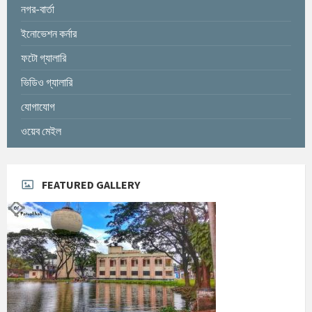
নগর-বার্তা
ইনোভেশন কর্নার
ফটো গ্যালারি
ভিডিও গ্যালারি
যোগাযোগ
ওয়েব মেইল
FEATURED GALLERY