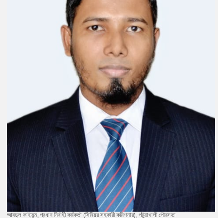
আবদুল কাইয়ূম, প্রধান নির্বাহী কর্মকর্তা (সিনিয়র সহকারী কমিশনার), পটুয়াখালী পৌরসভা