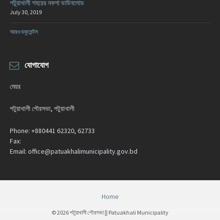
পটুয়াখালী শহরের নকশা ডাউনলোড
July 30, 2019
আরও ডকুমেন্টস
যোগাযোগ
মেয়র
পটুয়াখালী পৌরসভা, পটুয়াখালী
Phone:
+880441 62320, 62733
Fax:
Email:
office@patuakhalimunicipality.gov.bd
Home
© 2026 পটুয়াখালী পৌরসভা || Patuakhali Municipality