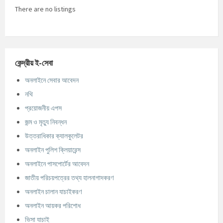
There are no listings
কেন্দ্রীয় ই-সেবা
অনলাইনে সেবার আবেদন
নথি
প্রয়োজনীয় এপস
জন্ম ও মৃত্যু নিবন্ধন
উত্তরাধিকার ক্যালকুলেটর
অনলাইন পুলিশ ক্লিয়ারেন্স
অনলাইনে পাসপোর্টের আবেদন
জাতীয় পরিচয়পত্রের তথ্য হালনাগাদকরণ
অনলাইন চালান যাচাইকরণ
অনলাইন আয়কর পরিশোধ
ভিসা যাচাই