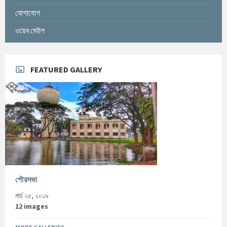
যোগাযোগ
ওয়েব মেইল
FEATURED GALLERY
পৌরসভা
মার্চ ২৫, ২০১৯
12 images