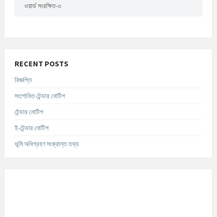
ওয়ার্ড সংরক্ষিত-৩
RECENT POSTS
বিজ্ঞপ্তি
সংশোধিত টেন্ডার নোটিশ
টেন্ডার নোটিশ
ই-টেন্ডার নোটিশ
ভূমি অধিগ্রহণ সংক্রান্ত তথ্য
আবহাওয়ার তথ্য
°C
Today
আগস্ট ৯, ২০২৬
m/s