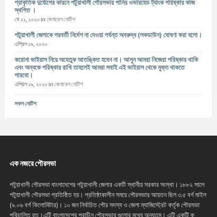
প্রাকৃতিক দুর্যোগের কারনে পটুয়াখালী পৌরসভায় পানির ওভারহেড ট্যাংক পরিষ্কার কাজ
স্থগিত ।
মে ২১, ২০২০
in
জেনারেল নোটিশ
পটুয়াখালী জেলাকে পরবর্তী নির্দেশ না দেওয়া পর্যন্ত অবরুদ্ধ (লকডাউন) ঘোষণা করা হলো।
এপ্রিল ১৯, ২০২০
করোনা ভাইরাস নিয়ে অহেতুক আতঙ্কিত হবেন না। আসুন আমরা নিজেরা পরিষ্কার থাকি
এবং অন্যকে পরিষ্কার রাখি তাহলেই আমরা সবাই এই ভাইরাস থেকে মুক্ত থাকতে
পারবো।
এপ্রিল ১৯, ২০২০
in
জেনারেল নোটিশ
সকল নোটিশ
এক নজরে পৌরসভা
পটুয়াখালী পৌরসভা বাংলাদেশের পটুয়াখালী জেলার একটি স্থানীয় সরকার সংস্থা। ১৮৮২ সালে
পটুয়াখালী পৌরসভা প্রতিষ্ঠিত হয়। প্রতিষ্ঠাকালীন সময়ে পৌরসভার আয়তন ছিল ৩.৫ বর্গ মাইল
(৯.০৬ বর্গ কিলোমিটার)। ১০ জন নির্বাচিত পৌর সদস্য ও জেলা ম্যাজিস্ট্রেট কর্তৃক পৌরসভা
পরিচালিত হত।এটি বাংলাদেশের প্রাচীন পৌরসভার গুলোর মধ্যে অন্যতম। এটি একটি ক