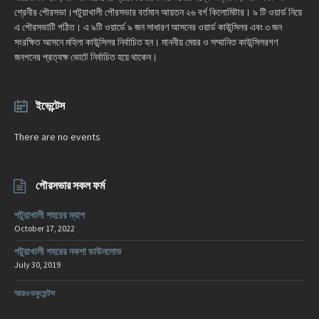
শ্রেনীর পৌরসভা।পটুয়াখালী পৌরসভার বর্তমান আয়তন ২৬ বর্গ কিলোমিটার। ৯ টি ওয়ার্ড নিয়ে
এ পৌরসভাটি গঠিত। এ ৯টি ওয়ার্ডে ৯ জন সাধারণ আসনের ওয়ার্ড কাউন্সিলর এবং ৩ জন
সংরক্ষিত আসনে মহিলা কাউন্সিলর নির্বাচিত হন। মাননীয় মেয়র ও সম্মানিত কাউন্সিলরগণ
জনগনের প্রত্যক্ষ ভোটে নির্বাচিত হয়ে থাকেন।
ইভেন্টেস
There are no events
পৌরসভার সকল ফর্ম
পটুয়াখালী শহরের ম্যাপ
October 17, 2022
পটুয়াখালী শহরের নকশা ডাউনলোড
July 30, 2019
আরও ডকুমেন্টস