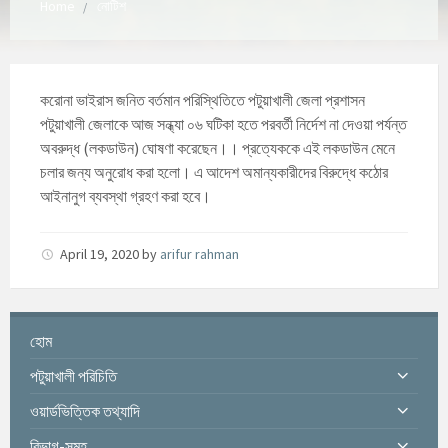
Home
নোটিশ
করোনা ভাইরাস জনিত বর্তমান পরিস্থিতিতে পটুয়াখালী জেলা প্রশাসন
পটুয়াখালী জেলাকে আজ সন্ধ্যা ০৬ ঘটিকা হতে পরবর্তী নির্দেশ না দেওয়া পর্যন্ত
অবরুদ্ধ (লকডাউন) ঘোষণা করেছেন।। প্রত্যেককে এই লকডাউন মেনে
চলার জন্য অনুরোধ করা হলো। এ আদেশ অমান্যকারীদের বিরুদ্ধে কঠোর
আইনানুগ ব্যবস্থা গ্রহণ করা হবে।
April 19, 2020
by
arifur rahman
হোম
পটুয়াখালী পরিচিতি
ওয়ার্ডভিত্তিক তথ্যাদি
বিভাগ-সমূহ