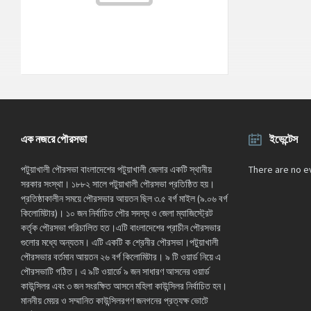
°C
মঙ্গলবার
আগস্ট ১১, ২০২৬
m/s
°C
বুধবার
আগস্ট ১২, ২০২৬
m/s
এক নজরে পৌরসভা
ইভেন্টেস
পটুয়াখালী পৌরসভা বাংলাদেশের পটুয়াখালী জেলার একটি স্থানীয়
There are no e
সরকার সংস্থা। ১৮৮২ সালে পটুয়াখালী পৌরসভা প্রতিষ্ঠিত হয়।
প্রতিষ্ঠাকালীন সময়ে পৌরসভার আয়তন ছিল ৩.৫ বর্গ মাইল (৯.০৬ বর্গ
কিলোমিটার)। ১০ জন নির্বাচিত পৌর সদস্য ও জেলা ম্যাজিস্ট্রেট
কর্তৃক পৌরসভা পরিচালিত হত।এটি বাংলাদেশের প্রাচীন পৌরসভার
গুলোর মধ্যে অন্যতম। এটি একটি ক শ্রেনীর পৌরসভা।পটুয়াখালী
পৌরসভার বর্তমান আয়তন ২৬ বর্গ কিলোমিটার। ৯ টি ওয়ার্ড নিয়ে এ
পৌরসভাটি গঠিত। এ ৯টি ওয়ার্ডে ৯ জন সাধারণ আসনের ওয়ার্ড
কাউন্সিলর এবং ৩ জন সংরক্ষিত আসনে মহিলা কাউন্সিলর নির্বাচিত হন।
মাননীয় মেয়র ও সম্মানিত কাউন্সিলরগণ জনগনের প্রত্যক্ষ ভোটে