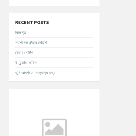
RECENT POSTS
বিজ্ঞপ্তি
সংশোধিত টেন্ডার নোটিশ
টেন্ডার নোটিশ
ই-টেন্ডার নোটিশ
ভূমি অধিগ্রহণ সংক্রান্ত তথ্য
আবহাওয়ার তথ্য
°C
Today
আগস্ট ৯, ২০২৬
m/s
°C
সোমবার
আগস্ট ১০, ২০২৬
m/s