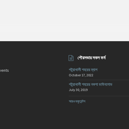
পৌরসভার সকল ফর্ম
পটুয়াখালী শহরের ম্যাপ
vents
October 17, 2022
পটুয়াখালী শহরের নকশা ডাউনলোড
July 30, 2019
আরও ডকুমেন্টস