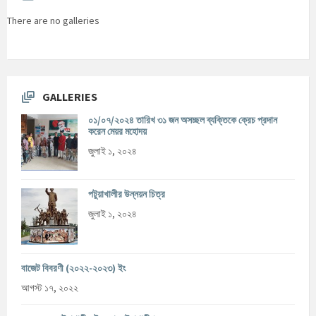
There are no galleries
GALLERIES
০১/০৭/২০২৪ তারিখ ৩১ জন অসচ্ছল ব্যক্তিকে ক্রেচ প্রদান
করেন মেয়র মহোদয়
জুলাই ১, ২০২৪
পটুয়াখালীর উন্নয়ন চিত্র
জুলাই ১, ২০২৪
বাজেট বিবরণী (২০২২-২০২৩) ইং
আগস্ট ১৭, ২০২২