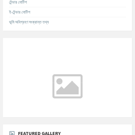
টেন্ডার নোটিশ
ই-টেন্ডার নোটিশ
ভূমি অধিগ্রহণ সংক্রান্ত তথ্য
আবহাওয়ার তথ্য
°C
Today
আগস্ট ৯, ২০২৬
m/s
°C
সোমবার
আগস্ট ১০, ২০২৬
m/s
°C
মঙ্গলবার
আগস্ট ১১, ২০২৬
m/s
°C
বুধবার
আগস্ট ১২, ২০২৬
m/s
FEATURED GALLERY