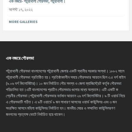
এক নজরে- পটুয়াখালী পৌরসভা, পটুয়াখালী।
আগস্ট ১৭, ২০২২
MORE GALLERIES
এক নজরে পৌরসভা
পটুয়াখালী পৌরসভা বাংলাদেশের পটুয়াখালী জেলার একটি স্থানীয় সরকার সংস্থা। ১৮৮২ সালে
পটুয়াখালী পৌরসভা প্রতিষ্ঠিত হয়। প্রতিষ্ঠাকালীন সময়ে পৌরসভার আয়তন ছিল ৩.৫ বর্গ মাইল
(৯.০৬ বর্গ কিলোমিটার)। ১০ জন নির্বাচিত পৌর সদস্য ও জেলা ম্যাজিস্ট্রেট কর্তৃক পৌরসভা
পরিচালিত হত।এটি বাংলাদেশের প্রাচীন পৌরসভার গুলোর মধ্যে অন্যতম। এটি একটি ক
শ্রেনীর পৌরসভা।পটুয়াখালী পৌরসভার বর্তমান আয়তন ২৬ বর্গ কিলোমিটার। ৯ টি ওয়ার্ড নিয়ে
এ পৌরসভাটি গঠিত। এ ৯টি ওয়ার্ডে ৯ জন সাধারণ আসনের ওয়ার্ড কাউন্সিলর এবং ৩ জন
সংরক্ষিত আসনে মহিলা কাউন্সিলর নির্বাচিত হন। মাননীয় মেয়র ও সম্মানিত কাউন্সিলরগণ
জনগনের প্রত্যক্ষ ভোটে নির্বাচিত হয়ে থাকেন।