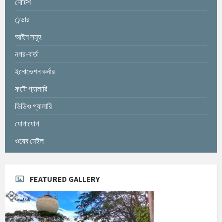
নোটিশ
টেন্ডার
আইন সমূহ
নগর-বার্তা
ইনোভেশন কর্নার
ফটো গ্যালারি
ভিডিও গ্যালারি
যোগাযোগ
ওয়েব মেইল
FEATURED GALLERY