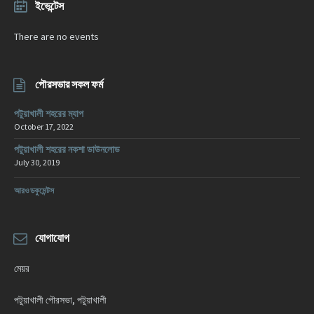
ইভেন্টেস
There are no events
পৌরসভার সকল ফর্ম
পটুয়াখালী শহরের ম্যাপ
October 17, 2022
পটুয়াখালী শহরের নকশা ডাউনলোড
July 30, 2019
আরও ডকুমেন্টস
যোগাযোগ
মেয়র
পটুয়াখালী পৌরসভা, পটুয়াখালী