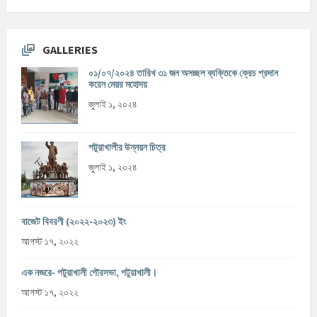
GALLERIES
০১/০৭/২০২৪ তারিখ ৩১ জন অসচ্ছল ব্যক্তিকে ক্রেচ প্রদান
করেন মেয়র মহোদয়
জুলাই ১, ২০২৪
পটুয়াখালীর উন্নয়ন চিত্র
জুলাই ১, ২০২৪
বাজেট বিবরণী (২০২২-২০২৩) ইং
আগস্ট ১৭, ২০২২
এক নজরে- পটুয়াখালী পৌরসভা, পটুয়াখালী।
আগস্ট ১৭, ২০২২