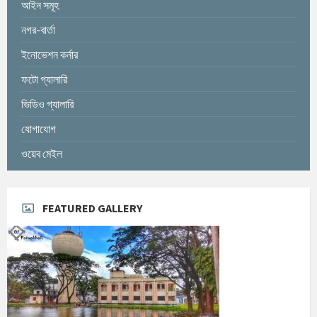
আইন সমূহ
নগর-বার্তা
ইনোভেশন কর্নার
ফটো গ্যালারি
ভিডিও গ্যালারি
যোগাযোগ
ওয়েব মেইল
FEATURED GALLERY