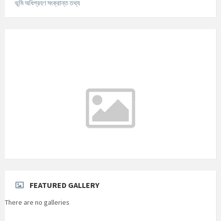
ভূমি অধিগ্রহণ সংক্রান্ত তথ্য
আবহাওয়ার তথ্য
°C
Today
আগস্ট ৬, ২০২৬
m/s
°C
শুক্রবার
আগস্ট ৭, ২০২৬
m/s
°C
শনিবার
আগস্ট ৮, ২০২৬
m/s
°C
রবিবার
আগস্ট ৯, ২০২৬
m/s
FEATURED GALLERY
There are no galleries