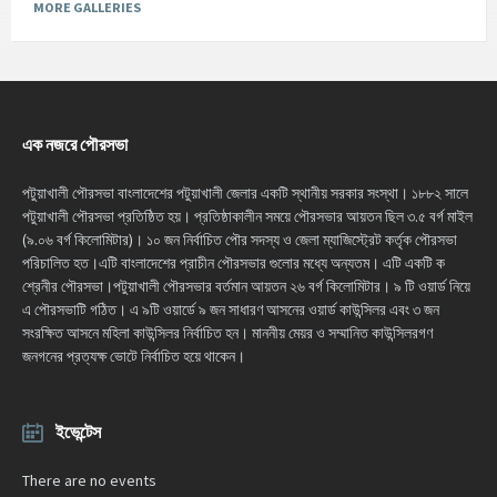
MORE GALLERIES
এক নজরে পৌরসভা
পটুয়াখালী পৌরসভা বাংলাদেশের পটুয়াখালী জেলার একটি স্থানীয় সরকার সংস্থা। ১৮৮২ সালে
পটুয়াখালী পৌরসভা প্রতিষ্ঠিত হয়। প্রতিষ্ঠাকালীন সময়ে পৌরসভার আয়তন ছিল ৩.৫ বর্গ মাইল
(৯.০৬ বর্গ কিলোমিটার)। ১০ জন নির্বাচিত পৌর সদস্য ও জেলা ম্যাজিস্ট্রেট কর্তৃক পৌরসভা
পরিচালিত হত।এটি বাংলাদেশের প্রাচীন পৌরসভার গুলোর মধ্যে অন্যতম। এটি একটি ক
শ্রেনীর পৌরসভা।পটুয়াখালী পৌরসভার বর্তমান আয়তন ২৬ বর্গ কিলোমিটার। ৯ টি ওয়ার্ড নিয়ে
এ পৌরসভাটি গঠিত। এ ৯টি ওয়ার্ডে ৯ জন সাধারণ আসনের ওয়ার্ড কাউন্সিলর এবং ৩ জন
সংরক্ষিত আসনে মহিলা কাউন্সিলর নির্বাচিত হন। মাননীয় মেয়র ও সম্মানিত কাউন্সিলরগণ
জনগনের প্রত্যক্ষ ভোটে নির্বাচিত হয়ে থাকেন।
ইভেন্টেস
There are no events